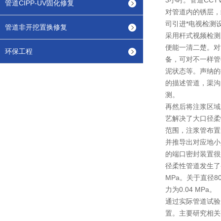
3小时。管道CCTV
管道CIPP-UV固化修复
对管道内的锈层，
司引进*电视检测设
管道非开挖置换修复
采用杆式视频检测
便能一清二楚。对
环保工程
备，可对不一样管
泥状态等。声纳的
的描述管道，渠沟
测。
再然后将注浆区域
艺解决了大口径柔
范围，注浆管布置
并推导出对应地小
的端口密封装置很
径柔性管道发生了变
MPa。关于直径8
力为0.04 MPa。
通过实际管道试验
置。主要研究相关