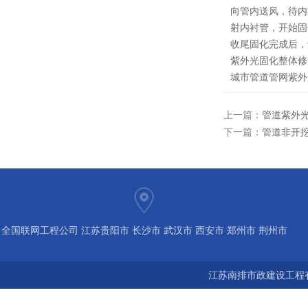
向管内送风，待内
射内衬管，开始固
收尾固化完成后，
紫外光固化整体修
城市管道管网紫外
上一篇：
管道紫外光
下一篇：
管道非开挖
全国联网工程公司 江苏贵阳市 长沙市 武汉市 西安市 郑州市 荆州市
宝鸡市 南京 常州 无锡 苏州 泰州 扬州 海南 河南 湖北 河北 山东 浙
江苏南排市政建设工程有
江 广东 广西 陕西 安徽 江西 四川 上海 福建 北京 湖南 全国城市联