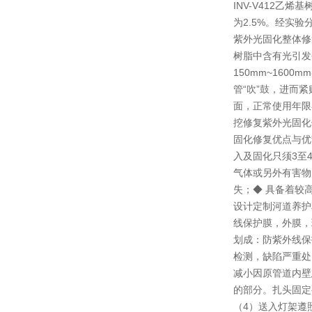
INV-V412乙烯
为2.5%。经实验分
紫外光固化整体修
树脂中含有光引发
150mm~16
管“吹”鼓，进而
面，正常使用年限
挖修复紫外光固化
固化修复优点与优
入及固化只须3至
气体或另外有害物
失；◆ 具备着较
设计定制河道养护
线保护膜，外膜，
划成：防紫外线保
检测，缺陷严重处
减小因原管道内壁
的部分。扎头固定
（4）送入灯架遵