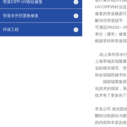
玻纤紫外线(UV
管道CIPP-UV固化修复
UV-CIPP内
修复的管道截面可
管道非开挖置换修复
解决旧管道脱节、
可满足DN150～
环保工程
单次（通常）修复
根据管径和管道现
由上海市排水行业
上海莘城宾馆隆重
业的相关领导、管
协会胡福胜秘书长
德国瑞莱集团（RE
化技术的现状，系
技术有了更多的了
常友公司 就光固
翻转法热固化与紫
的内容和丰富的表