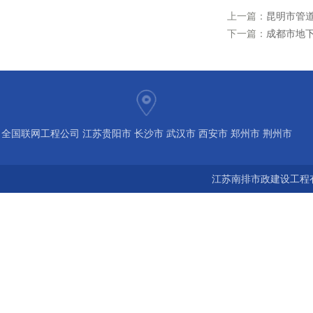
上一篇：
昆明市管
下一篇：
成都市地下
全国联网工程公司 江苏贵阳市 长沙市 武汉市 西安市 郑州市 荆州市
宝鸡市 南京 常州 无锡 苏州 泰州 扬州 海南 河南 湖北 河北 山东 浙
江苏南排市政建设工程有
江 广东 广西 陕西 安徽 江西 四川 上海 福建 北京 湖南 全国城市联
网24小时服务