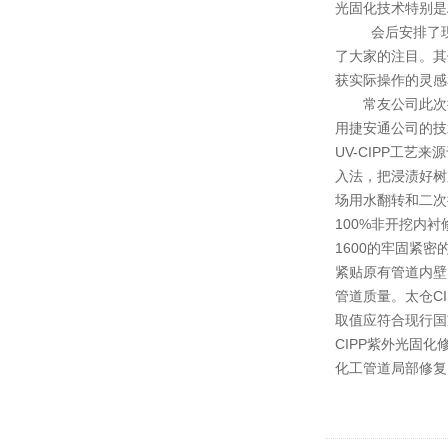
光固化技术特别是
会后安排了现场观
了大家的注目。其
获实际操作的灵感
常友公司此次携
用捷安通公司的技
UV-CIPP工
入法，把浸渍好树
场用水翻转和二次
100%非开挖内衬
1600的牢固紧
紧贴原有管道内壁
管道质量。太仓CI
取值应符合现行国家
CIPP紫外光固
化工管道局部修复