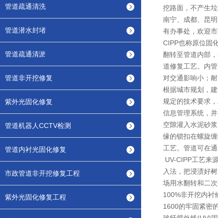
管道疏通清洗
挖路面，不产生垃
南宁、成都、昆明
管道潜水封堵
有办事处，欢迎市
CIPP也称原位
管道疏通清淤
翻转至管道内部，
道修复工艺。内管
管道非开挖修复
对交通影响小；耐
根据城市规划，建
规定的技术要求，
紫外光固化修复
信息管理系统，并
空隙灌入水泥砂浆
管道机器人CCTV检测
缘的锁扣在螺旋缠
工艺。管道可在通
管道内衬光固化修复
UV-CIPP工
入法，把浸渍好树
市政管道非开挖修复工程
场用水翻转和二次
100%非开挖内衬
紫外光固化修复工程
1600的牢固紧