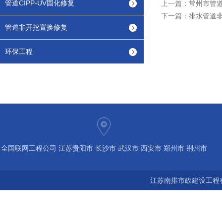
管道CIPP-UV固化修复
上一篇：
常州市管
下一篇：
排水管道非
管道非开挖置换修复
环保工程
全国联网工程公司 江苏贵阳市 长沙市 武汉市 西安市 郑州市 荆州市
宝鸡市 南京 常州 无锡 苏州 泰州 扬州 海南 河南 湖北 河北 山东 浙
江苏南排市政建设工程有
江 广东 广西 陕西 安徽 江西 四川 上海 福建 北京 湖南 全国城市联
网24小时服务