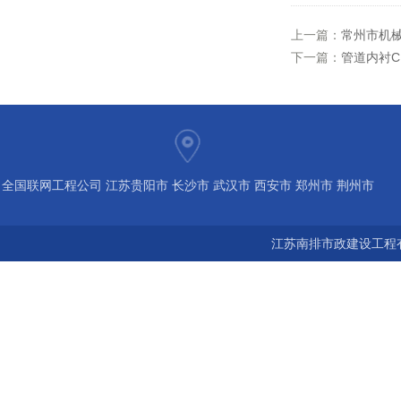
上一篇：
常州市机
下一篇：
管道内衬C
全国联网工程公司 江苏贵阳市 长沙市 武汉市 西安市 郑州市 荆州市
宝鸡市 南京 常州 无锡 苏州 泰州 扬州 海南 河南 湖北 河北 山东 浙
江苏南排市政建设工程有
江 广东 广西 陕西 安徽 江西 四川 上海 福建 北京 湖南 全国城市联
网24小时服务