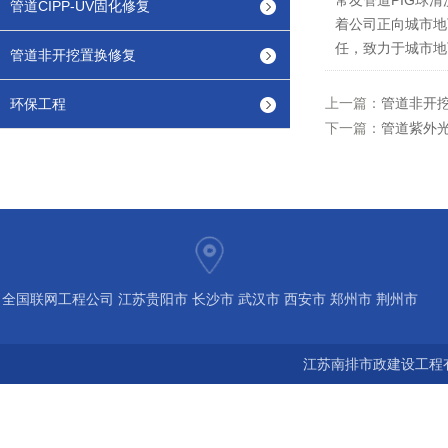
常友管道PIG球
管道CIPP-UV固化修复
着公司正向城市地
任，致力于城市地
管道非开挖置换修复
上一篇：
管道非开
环保工程
下一篇：
管道紫外光
全国联网工程公司 江苏贵阳市 长沙市 武汉市 西安市 郑州市 荆州市
宝鸡市 南京 常州 无锡 苏州 泰州 扬州 海南 河南 湖北 河北 山东 浙
江苏南排市政建设工程有
江 广东 广西 陕西 安徽 江西 四川 上海 福建 北京 湖南 全国城市联
网24小时服务