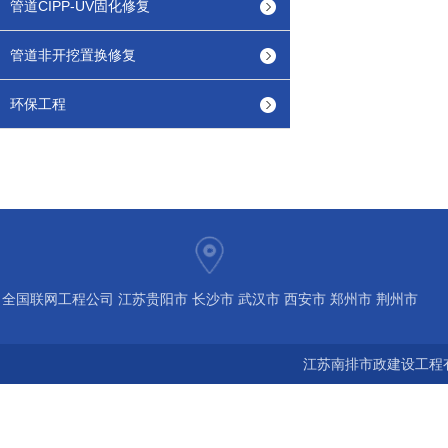
管道CIPP-UV固化修复
管道非开挖置换修复
环保工程
全国联网工程公司 江苏贵阳市 长沙市 武汉市 西安市 郑州市 荆州市
宝鸡市 南京 常州 无锡 苏州 泰州 扬州 海南 河南 湖北 河北 山东 浙
江苏南排市政建设工程有
江 广东 广西 陕西 安徽 江西 四川 上海 福建 北京 湖南 全国城市联
网24小时服务