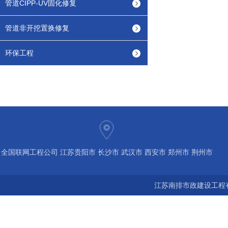
管道CIPP-UV固化修复
管道非开挖置换修复
环保工程
全国联网工程公司 江苏贵阳市 长沙市 武汉市 西安市 郑州市 荆州市
宝鸡市 南京 常州 无锡 苏州 泰州 扬州 海南 河南 湖北 河北 山东 浙
江苏南排市政建设工程有
江 广东 广西 陕西 安徽 江西 四川 上海 福建 北京 湖南 全国城市联
网24小时服务