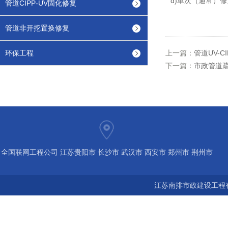
d)单次（通常）
管道CIPP-UV固化修复
管道非开挖置换修复
环保工程
上一篇：
管道UV-
下一篇：
市政管道疏
全国联网工程公司 江苏贵阳市 长沙市 武汉市 西安市 郑州市 荆州市
宝鸡市 南京 常州 无锡 苏州 泰州 扬州 海南 河南 湖北 河北 山东 浙
江苏南排市政建设工程有
江 广东 广西 陕西 安徽 江西 四川 上海 福建 北京 湖南 全国城市联
网24小时服务