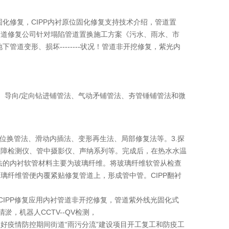
固化修复，CIPP内衬原位固化修复支持技术介绍，管道置
管道修复公司针对塌陷管道置换施工方案《污水、雨水、市
道变形、损坏--------状况！管道非开挖修复，紫光内
法、导向/定向钻进铺管法、气动矛铺管法、夯管锤铺管法和微
位换管法、滑动内插法、变形再生法、局部修复法等。3.探
故障检测仪、管中摄影仪、声纳系列等。完成后，在热水水温
入法的内衬软管材料主要为玻璃纤维。将玻璃纤维软管从检查
璃纤维管便内覆紧贴修复管道上，形成管中管。CIPP翻衬
化CIPP修复应用内衬管道非开挖修复，管道紫外线光固化式
淤，机器人CCTV--QV检测，
好疫情防控期间街道“雨污分流”建设项目开工复工和防疫工