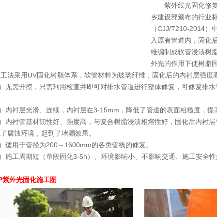
紫外线光固化修复UV
乡建设部颁布的行业
（CJJ/T210-2
入原有管道内，固化
维编制成软管浸渍树
外光的作用下使树脂
采用UV固化树脂体系，软管材料为玻璃纤维，固化后的内衬层强度高、
）无需开挖，只需利用检查井即可对排水管道进行整体修复，可修复排水
内衬层光滑、连续，内衬层在3-15mm，降低了管道的表面粗糙度，提
内衬管基材韧性好、强度高，与复合树脂浸渍相熔性好，固化后内衬层弯曲
绝了腐蚀环境，起到了堵漏效果。
适用于管径为200～1600mm的各类管线的修复。
施工周期短（单段固化3-5h）、环境影响小、不影响交通、施工安全性
CIP紫外光固化施工图