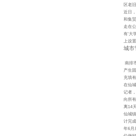
区老旧
近日
和集
走在
有‘大
上设
城市
南排
产生固
充填有
在仙
记者
向所
离1
仙城
计完成
年6
位做