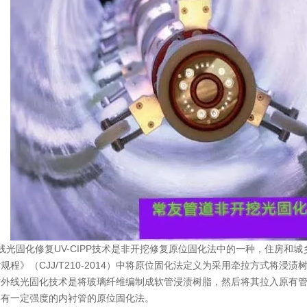
光固化修复UV-CIPP技术是非开挖修复原位固化法中的一种，住房和
规程》（CJJ/T210-2014）中将原位固化法定义为采用牵拉方式将
紫外线光固化技术是将玻璃纤维编制成软管浸渍树脂，然后将其拉入原有
具有一定强度的内衬管的原位固化法。