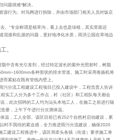
但问题很难*解决。
类资源行为。对鸟网进行拆除，并由市场部门相关人员对饭店
去。“专业称谓是植草沟，看上去也是绿植，其实里面还
管道混接和乱接的问题，更好地净化水质，雨洪公园在草地边
施工。
树脂中含有光引发剂，经过特定波长的紫外光照射时，树脂
mm~1600mm各种形状的排水管道。施工时采用卷扬机将
，进而紧贴在既有管线内壁上。
、雨污分流工程建设工程项目已投入建设中，工程负责人告诉
工程实工人分为多个工作点，村（社区）和工程队每天都会
绍说，此次招聘的工人均为汕头本地工人，在施工之前进行隔
记造册，上午下午进行分次测体温。
体温，工人全部。该区目前已有252个自然村启动建设，累
以时不我待的紧迫感，全力推进雨污分流建设，确保2020
施工建设工程推进中，该区局牵头各镇（街道）要求施工单
理安排施工，雇佣一批近在汕满14天且健康的人员投入建