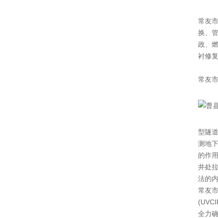
常友市
换、
政、燃
衬修
常友
型隧道
测地
的作用
井处拉
法的
常友市
(UV
全力