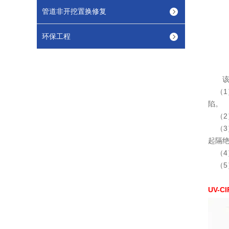
管道非开挖置换修复
环保工程
该工法
（1
陷。
（2）
（3）
起隔
（4）
（5）
UV-