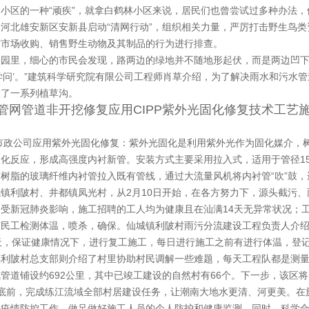
小区的一种“顽疾”，就拿白鹤林小区来说，居民们也曾尝试过多种办法，
，河北雄安新区安新县启动“清网行动”，组织相关力量，严厉打击野生鸟
贸市场收购、销售野生动物及其制品的行为进行排查。
公园里，细心的市民会发现，路两边的绿地并不随地形起伏，而是两边凹下
学问’。”建筑科学研究院有限公司工程师肖草介绍，为了解决雨水和污水
置了一系列植草沟。
管网管道非开挖修复应用CIPP紫外光固化修复技术工艺
市政公司应用紫外光固化修复：紫外光固化是利用紫外光作为固化媒介，
化反应，形成高强度内衬新管。安装方式主要采用拉入式，适用于管径150
树脂的玻璃纤维内衬管拉入既有管线，通过大流量风机将内衬管“吹”鼓
城镇利陂村、井都镇凤光村，从2月10日开始，在各方努力下，源头截污
，受新冠肺炎影响，施工招聘的工人均为健康且在汕满14天无异常状况；
有民工检测体温，喷杀，确保。仙城镇利陂村雨污分流建设工程负责人介
4天，保证健康情况下，进行复工施工，每日进行施工之前有进行体温，登
镇利陂村总支部则介绍了村里协助村民调解一些难题，每天工程队都是测量
管道铺设约692公里，其中已竣工建设的自然村有66个。下一步，该区将
月底前，完成练江流域全部村居建设任务，让潮南大地水更清、河更美。在
好疫情防控工作，做足做好施工人员的个人防护和健康监测，同时，科学合