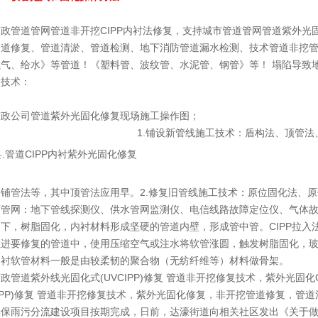
政管道管网管道非开挖CIPP内衬法修复，支持城市管道管网管道紫外光
管道修复、管道清淤、管道检测、地下消防管道漏水检测、技术管道非挖
气、给水》等管道！《塑料管、波纹管、水泥管、钢管》等！ 塌陷导致地下管
复技术：
市政公司管道紫外光固化修复现场施工操作图；
1.铺设新管线施工技术：盾构法、顶管
铺管法等，其中顶管法应用早。2.修复旧管线施工技术：原位固化法、原
下管网：地下管线探测仪、供水管网监测仪、电信线路故障定位仪、气体
下，树脂固化，内衬材料形成坚硬的管道内壁，形成管中管。CIPP拉
进要修复的管道中，使用压缩空气或注水将软管涨圆，触发树脂固化，玻
内衬软管材料一般是由较柔韧的聚合物（无纺纤维等）材料做骨架。
政管道紫外线光固化式(UVCIPP)修复 管道非开挖修复技术，紫外光固
CIPP)修复 管道非开挖修复技术，紫外光固化修复，非开挖管道修复，管道清
确保雨污分流建设项目按期完成，日前，达濠街道向相关社区发出《关于做