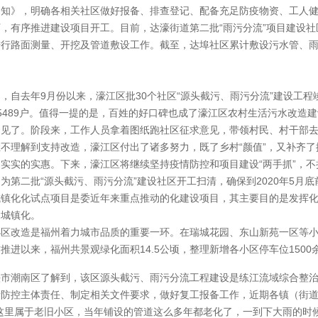
通知》，明确各相关社区做好报备、排查登记、配备充足防疫物资、工人
，有序推进建设项目开工。目前，达濠街道第二批“雨污分流”项目建设社
行路面测量、开挖及管道敷设工作。截至，达埠社区累计敷设污水管、雨水
，自去年9月份以来，濠江区批30个社区“源头截污、雨污分流”建设工程竣工
5489户。值得一提的是，百姓的好口碑也成了濠江区农村生活污水改造
不见了。阶段来，工作人员拿着图纸跑社区征求意见，带领村民、村干部
姓不理解到支持改造，濠江区付出了诸多努力，既了乡村“颜值”，又补齐
切实实的实惠。下来，濠江区将继续坚持疫情防控和项目建设“两手抓”，
为第二批“源头截污、雨污分流”建设社区开工扫清，确保到2020年5
城镇化化试点项目是委近年来重点推动的化建设项目，其主要目的是发挥
，城镇化。
小区改造是福州着力城市品质的重要一环。在瑞城花园、东山新苑一区等
推进以来，福州共景观绿化面积14.5公顷，整理新增各小区停车位1500余
头市潮南区了解到，该区源头截污、雨污分流工程建设是练江流域综合整
情防控主体责任、制定相关文件要求，做好复工报备工作，近期各镇（街
们这里属于老旧小区，当年铺设的管道这么多年都老化了，一到下大雨的时