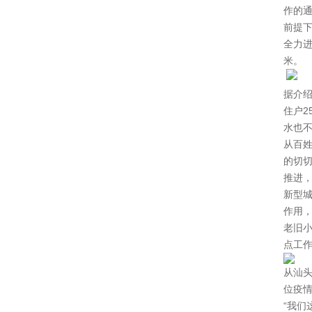
作的
前提下
全力进
米。
据介绍
住户2
水也
从百
的切
推进，
新型
作用
老旧
点工作
从汕
位疫
“我