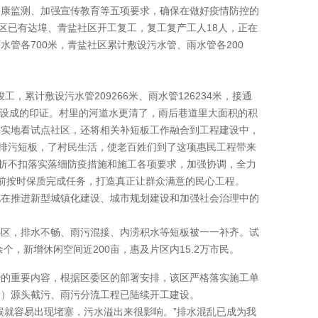
健康监测、加强宣传教育等五项要求，确保在做好疫情防控的
区已有达埠、青盐社区开工复工，复工复产工人18人，正在
管各700米，青盐社区累计敷设污水管、雨水管各200
，累计敷设污水管209266米、雨水管126234米，接通
建设成的印证。村里的河道水更清了，雨后巷道里大面积的积
去实地看试点社区，还将相关补短板工作融合到工程建设中，
了排污短板，了村民生活，使老百姓们到了这项惠民工程带来
不折不扣落实落细防疫措施和施工各项要求，加强协调，全力
月底前按时保质完成任务，打造真正让群众满意的民心工程。
化在推进新型城镇化建设、城市规划建设和加强社会治理中的
小区，排水不畅、雨污混接、内涝积水等短板被一一补齐。试
个，新增休闲空间近200亩，惠及片区内15.2万市民。
治的重要内容，根据区委区的部署安排，该区严格落实施工单
道）源头截污、雨污分流工程已陆续开工建设。
候就容易出现堵塞，污水溢出来很影响。”排水混乱已成为我