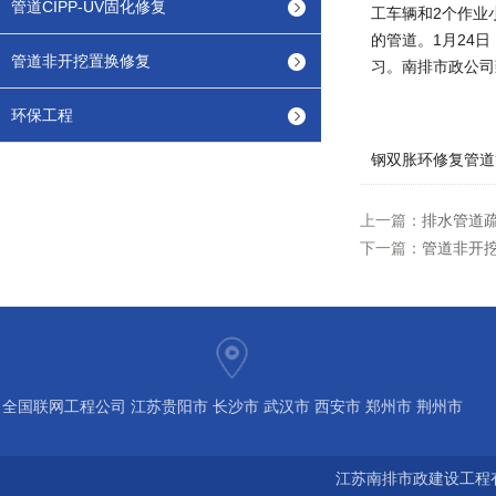
管道CIPP-UV固化修复
工车辆和2个作业
的管道。1月24
管道非开挖置换修复
习。南排市政公司
环保工程
钢双胀环修复管道
上一篇：
排水管道疏
下一篇：
管道非开挖
全国联网工程公司 江苏贵阳市 长沙市 武汉市 西安市 郑州市 荆州市
宝鸡市 南京 常州 无锡 苏州 泰州 扬州 海南 河南 湖北 河北 山东 浙
江苏南排市政建设工程有
江 广东 广西 陕西 安徽 江西 四川 上海 福建 北京 湖南 全国城市联