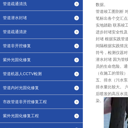
管道疏通清洗
数据。
管道竣工图剖析 
管道潜水封堵
笔标出各个交汇点
实地踏勘 联系竣
管道疏通清淤
进步封堵安全性
封堵 根据实践管
管道非开挖修复
间隔根据实践情况
符号，检测仪器对
潜水封堵 因为管
紫外光固化修复
员的生命危险。通
（在施工的管段）
管道机器人CCTV检测
五、排水（污水泵
排水量比较大。 
管道内衬光固化修复
后喷发的高压水流
染。
市政管道非开挖修复工程
紫外光固化修复工程