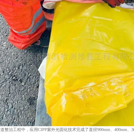
管道
整治工程
中，应用
CIPP
紫外光固化
技术完成了直径
900
mm
、
400mm、3