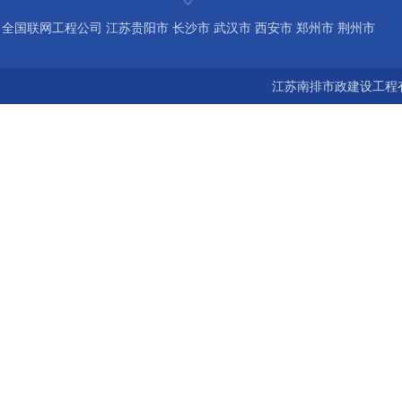
全国联网工程公司 江苏贵阳市 长沙市 武汉市 西安市 郑州市 荆州市
宝鸡市 南京 常州 无锡 苏州 泰州 扬州 海南 河南 湖北 河北 山东 浙
江苏南排市政建设工程有
江 广东 广西 陕西 安徽 江西 四川 上海 福建 北京 湖南 全国城市联
网24小时服务