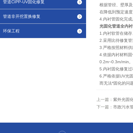
管道CIPP-UV固化修复
根据管径、壁厚及
在降低到预定速度
管道非开挖置换修复
4.内衬管固化完
光固化管道全内衬
环保工程
1.内衬软管在储
2.采用比待修复
3.严格按照材料
4.依据内衬材料
0.2m~0.3m/
5.内衬固化修复
6.严格依据UV
而无法*固化的问
上一篇：
紫外光固化
下一篇：
市政污水管