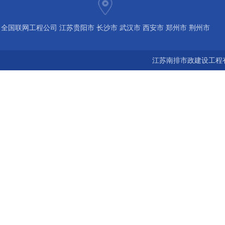
全国联网工程公司 江苏贵阳市 长沙市 武汉市 西安市 郑州市 荆州市
宝鸡市 南京 常州 无锡 苏州 泰州 扬州 海南 河南 湖北 河北 山东 浙
江苏南排市政建设工程有
江 广东 广西 陕西 安徽 江西 四川 上海 福建 北京 湖南 全国城市联
网24小时服务