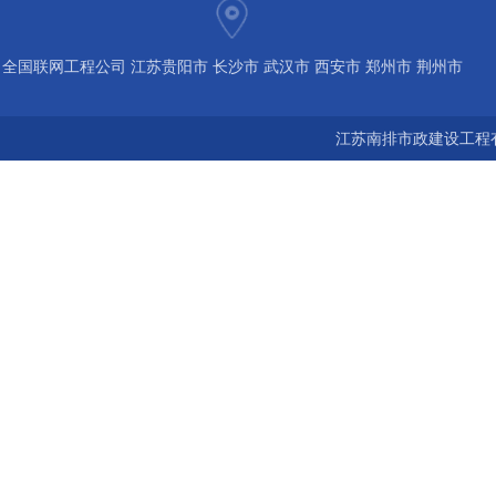
全国联网工程公司 江苏贵阳市 长沙市 武汉市 西安市 郑州市 荆州市
宝鸡市 南京 常州 无锡 苏州 泰州 扬州 海南 河南 湖北 河北 山东 浙
江苏南排市政建设工程有
江 广东 广西 陕西 安徽 江西 四川 上海 福建 北京 湖南 全国城市联
网24小时服务