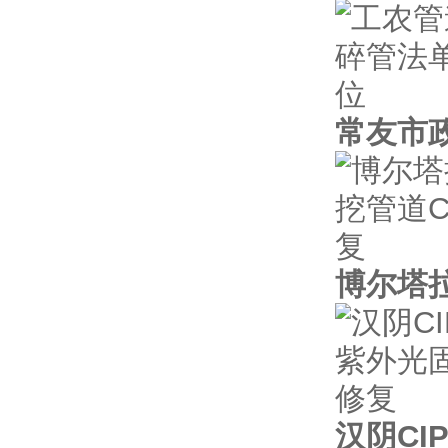
常友市
博尔塔拉
汉阴CI