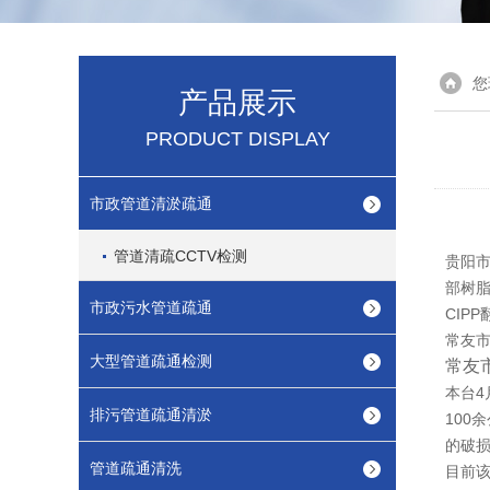
您
产品展示
PRODUCT DISPLAY
市政管道清淤疏通
管道清疏CCTV检测
贵阳市
部树脂
市政污水管道疏通
CIP
常友市
大型管道疏通检测
常友
本台4
排污管道疏通清淤
100
的破
管道疏通清洗
目前