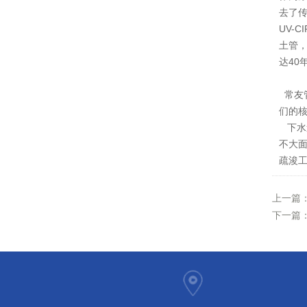
去了传
UV-
土管，
达40
常友
们的
下水
不大
疏浚
上一篇
下一篇