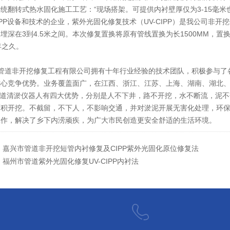
统翻转式热水固化施工工艺：“现场搭架。可提供内衬壁厚仅为3-15毫
CIPP设备和技术的企业，紫外光固化修复技术（UV-CIPP）是我公司
埋深在3到4.5米之间。本次修复置换将原有管线置换为长1500MM，
年之久。
管道非开挖修复工程有限公司拥有十年行业经验的技术团队，积极参与了
核心竞争优势。业务覆盖面广，在江西、浙江、江苏、上海、湖南、湖北
道清淤仪器人有四大优势，分别是人不下井，路不开挖，水不断流，泥不
面积开挖。不截留，不下人，不影响交通，并对淤泥开展无害化处理，环
工作，解决了乡下内涝顽疾，为广大市民创造更安全舒适的生活环境。
：
嘉兴市管道非开挖短管内衬修复及CIPP紫外光固化原位修复法
：
福州市管道紫外光固化修复UV-CIPP内衬法