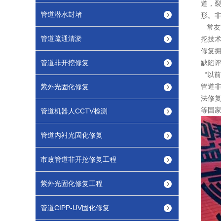
道，裂
管道潜水封堵
形。
常友
管道疏通清淤
挖技术
修复拥
管道非开挖修复
缺陷评
“以前
管道非
紫外光固化修复
法修复
等国
管道机器人CCTV检测
管道内衬光固化修复
市政管道非开挖修复工程
紫外光固化修复工程
管道CIPP-UV固化修复