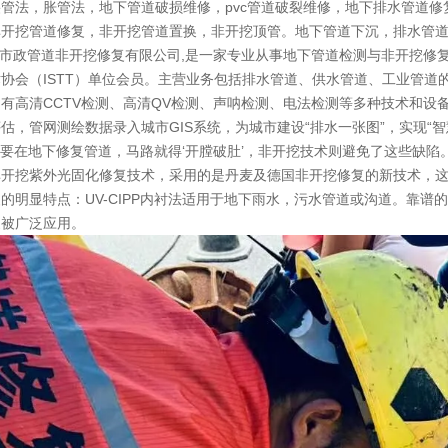
管法，胀管法，地下管道破损维修，pvc管道破裂维修，地下排水管道修
非开挖管道修复，非开挖管道置换，非开挖顶管。地下管道下沉，排水管
市政管道非开挖修复有限公司,是一家专业从事地下管道检测与非开挖修复
协会（ISTT）单位会员。主营业务包括排水管道、供水管道、工业管
有高清CCTV检测、高清QV检测、声呐检测、电法检测等多种技术和设
估，管网测绘数据录入城市GIS系统，为城市建设“排水一张图”，实现“
要在地下修复管道，马路就得‘开膛破肚’，非开挖技术则避免了这些缺陷
开挖紫外光固化修复技术，采用的是丹麦及德国非开挖修复的新技术，这次
的明显特点：UV-CIPP内衬法适用于地下雨水，污水管道或沟道。靠
家被广泛应用。