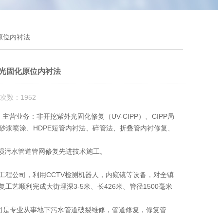
原位内衬法
外光固化原位内衬法
次数：1952
司 主营业务：非开挖紫外光固化修复（UV-CIPP）、CIPP局
砂浆喷涂、HDPE短管内衬法、碎管法、折叠管内衬修复、
破损污水管道管网修复先进技术施工。
工程公司，利用CCTV检测机器人，内窥镜等设备，对全镇
艺顺利完成大街埋深3-5米、长426米、管径1500毫米
司是专业从事地下污水管道破裂维修，管道修复，修复管