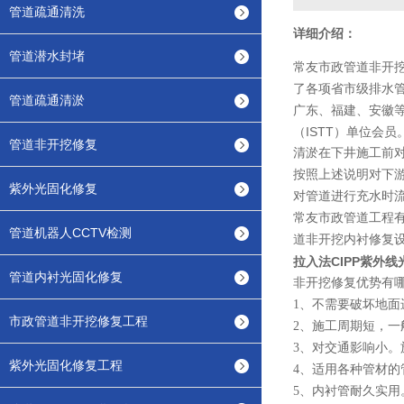
管道疏通清洗
详细介绍：
管道潜水封堵
常友市政管道非开挖
了各项省市级排水
管道疏通清淤
广东、福建、安徽等
（ISTT）单位会员
管道非开挖修复
清淤在下井施工前
按照上述说明对下
紫外光固化修复
对管道进行充水时
常友市政管道工程
管道机器人CCTV检测
道非开挖内衬修复
拉入法CIPP紫外
管道内衬光固化修复
非开挖修复优势有
1、不需要破坏地面
市政管道非开挖修复工程
2、施工周期短，一
3、对交通影响小
紫外光固化修复工程
4、适用各种管材的
5、内衬管耐久实用