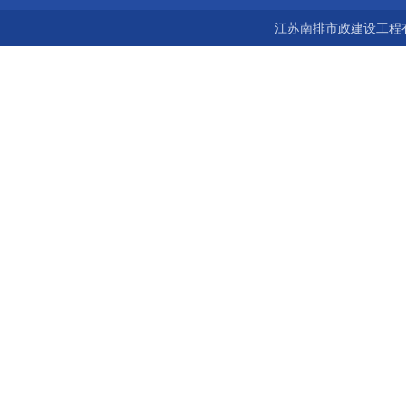
宝鸡市 南京 常州 无锡 苏州 泰州 扬州 海南 河南 湖北 河北 山东 浙
江苏南排市政建设工程有
江 广东 广西 陕西 安徽 江西 四川 上海 福建 北京 湖南 全国城市联
网24小时服务