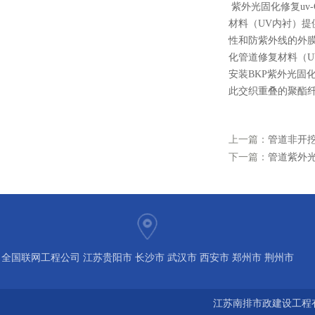
紫外光固化修复uv
材料（UV内衬）提
性和防紫外线的外膜
化管道修复材料（
安装BKP紫外光固
此交织重叠的聚酯纤
上一篇：
管道非开
下一篇：
管道紫外光
全国联网工程公司 江苏贵阳市 长沙市 武汉市 西安市 郑州市 荆州市
宝鸡市 南京 常州 无锡 苏州 泰州 扬州 海南 河南 湖北 河北 山东 浙
江苏南排市政建设工程有
江 广东 广西 陕西 安徽 江西 四川 上海 福建 北京 湖南 全国城市联