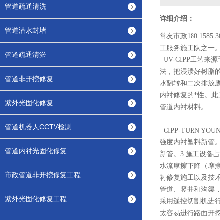
管道疏通清洗
详细介绍：
管道潜水封堵
常友市政180.1585.30
工服务施工队之一。
管道疏通清淤
UV-CIPP工艺
法，把浸渍好树脂
管道非开挖修复
水翻转和二次排放废
内衬修复的*性。此工
紫外光固化修复
管道内衬材料。
管道机器人CCTV检测
CIPP-TURN
强度内衬塑料新管。
管道内衬光固化修复
新管。3.施工设备
水流摩擦下降（摩擦
市政管道非开挖修复工程
衬修复施工以及技
管道、竖井和沟渠，
紫外光固化修复工程
采用遥控切割机进
太容易进行路面开