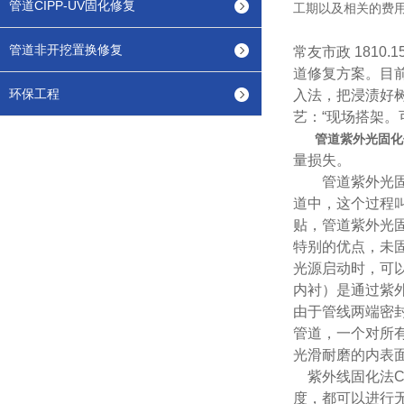
管道CIPP-UV固化修复
工期以及相关的费
管道非开挖置换修复
常友市政 1810.158
道修复方案。目
环保工程
入法，把浸渍好
艺：“现场搭架。
管道紫外光固化
量损失。
管道紫外光固化
道中，这个过程叫
贴，管道紫外光
特别的优点，未
光源启动时，可
内衬）是通过紫
由于管线两端密
管道，一个对所
光滑耐磨的内表
紫外线固化法CI
度，都可以进行