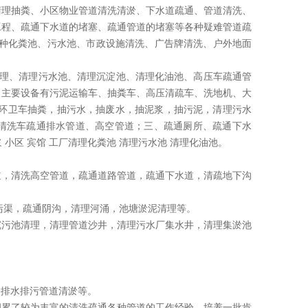
清理抽粪、小区物业管道清洗清淤、下水道疏通、管道清洗、
工程、疏通下水道的堵塞、疏通管道的堵塞等各种疑难管道疏
各种化粪池、污水池、市政设施清洗、广告牌清洗、户外地面
理、清理污水池、清理沉淀池、清理化油池、高压车疏通管
司主要设备有污泥运输车、抽粪车、高压清疏车、洗地机、大
力环卫车抽粪，抽污水，抽废水，抽泥浆，抽污泥，清理污水
清洗车疏通排水管道、高空管道；三、疏通厕所、疏通下水
 小区 宾馆 工厂清理化粪池 清理污水池 清理化油池。
道，清洗高空管道，疏通道路管道，疏通下水道，清疏地下沟
污渠，疏通阴沟，清理河涌，池塘淤泥清理等。
沉污池清理，清理管道沙井，清理污水厂集水井，清理集淤池
，排水排污管道清淤等。
积累了较为丰富的清洗疏通各种管道的工作经验，培养一批肯