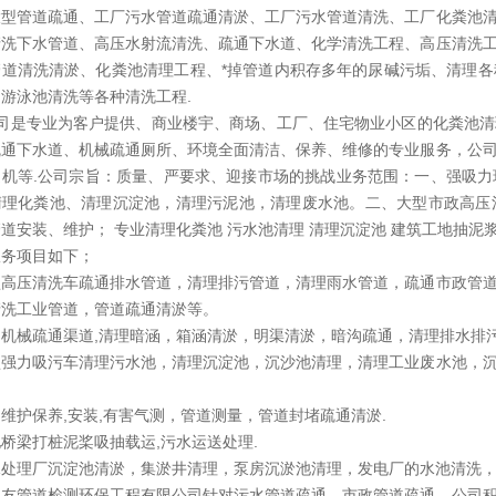
大型管道疏通、工厂污水管道疏通清淤、工厂污水管道清洗、工厂化粪池
清洗下水管道、高压水射流清洗、疏通下水道、化学清洗工程、高压清洗
管道清洗清淤、化粪池清理工程、*掉管道内积存多年的尿碱污垢、清理
游泳池清洗等各种清洗工程.
司是专业为客户提供、商业楼宇、商场、工厂、住宅物业小区的化粪池清
疏通下水道、机械疏通厕所、环境全面清洁、保养、维修的专业服务，公
通机等.公司宗旨：质量、严要求、迎接市场的挑战业务范围：一、强吸
清理化粪池、清理沉淀池，清理污泥池，清理废水池。二、大型市政高压
道安装、维护； 专业清理化粪池 污水池清理 清理沉淀池 建筑工地抽泥浆
服务项目如下；
型高压清洗车疏通排水管道，清理排污管道，清理雨水管道，疏通市政管
清洗工业管道，管道疏通清淤等。
司机械疏通渠道,清理暗涵，箱涵清淤，明渠清淤，暗沟疏通，清理排水排
型强力吸污车清理污水池，清理沉淀池，沉沙池清理，清理工业废水池，
维护保养,安装,有害气测，管道测量，管道封堵疏通清淤.
桥梁打桩泥桨吸抽载运,污水运送处理.
水处理厂沉淀池清淤，集淤井清理，泵房沉淤池清理，发电厂的水池清洗
常友管道检测环保工程有限公司针对污水管道疏通，市政管道疏通，公司