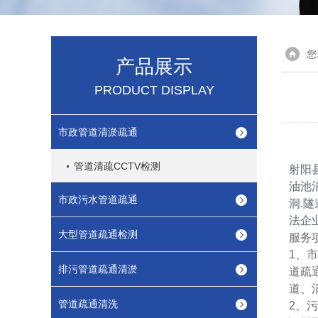
您
产品展示
PRODUCT DISPLAY
市政管道清淤疏通
管道清疏CCTV检测
射阳
油池
市政污水管道疏通
洞.
法企
大型管道疏通检测
服务
1、
排污管道疏通清淤
道疏
道、
管道疏通清洗
2、