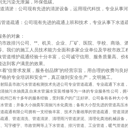
到无污染无泄漏，环保低碳。
河道清淤：公司现有先进的清淤设备，运用现代科技，专业从事
排污管道疏通：公司现有先进的疏通上班和技术，专业从事下水道
服务的对象：
的市政排污公司、**、机关、企业、厂矿、医院、学校、商场、
等。我们的施工人员技术能力全面和多家企业单位及学校市政工
政管道维护疏通经验十分丰富，公司诚守信用、服务质量高、价
能达到客户满意的效果。
本着“信誉求发展，服务创品牌”的经营宗旨，用合理的收费与良
严格的专业培训和安全**，真正做到安全生产，文明施工。
市射阳县市政污水管道检测技术先进公司专业管道疏通、专业疏通下水道
掏清抽污水抽粪及自来水管漏水安装维修等为一体的专业服务性公司，拥
在杭州已有十多年的服务经验，受到客户的广泛好评。公司备有各种大小
下水管道；并备大小抽粪车清抽污水化粪池；备有大小型先进的管道高压
道疏通有限公司拥有一支经验丰富、技术力量​‌‌雄厚的管道疏通、管道
道疏通、管道清洗、管道清淤、清理雨污管道淤泥、清理化粪池机械设备
店、写字楼宇、市政管网等上下水管道、排污管道、工业管道，暖气管道