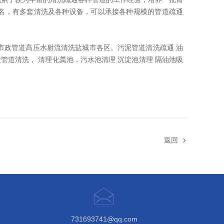
0名，有多套清洗及各种设备，可以承接各种规模的管道疏通
市政管道高压水射流清洗盐城市各区。污泥管道清洗疏通 油
管道清洗， 清理化粪池，污水池清理 沉淀池清理 隔油池吸
返回
731693741@qq.com