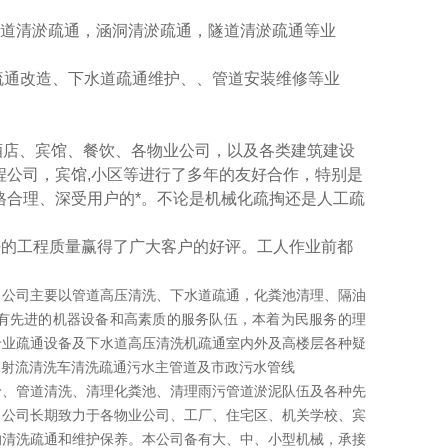
河道清淤疏通，涵洞清淤疏通，隧道清淤疏通等业
疏通改造、下水道疏通维护、、管道安装维修等业
酒店、宾馆、餐饮、各物业公司，以及各类建筑建设
程公司，宾馆,小区等进行了多年的友好合作，特别是
格合理、深受用户的*。不论是机械化疏掏还是人工疏
好的工程质量赢得了广大客户的好评。工人作业前都
，公司主要以管道高压清洗、下水道疏通，化粪池清理、隔油
有先进的机器设备和高素质的服务队伍，本着为民服务的理
专业疏通设备及下水道高压清洗机疏通室内外及高楼层各种疑
水射流清洗车清洗疏通污水主管道及市政污水管线
清淤、管道清洗、清理化粪池、清理雨污管道淤泥队伍及各种先
，公司长期致力于各物业公司、工厂、住宅区、机关学校、宾
的清洗疏通和维护保养。本公司备有大、中、小型机械，承接