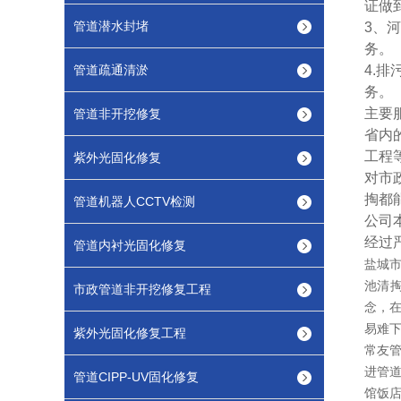
证做
管道潜水封堵
3、
务。
管道疏通清淤
4.
务。
主要
管道非开挖修复
省内
工程
紫外光固化修复
对市
掏都
管道机器人CCTV检测
公司
经过
管道内衬光固化修复
盐城
池清
市政管道非开挖修复工程
念，
易难
紫外光固化修复工程
常友管
进管
管道CIPP-UV固化修复
馆饭