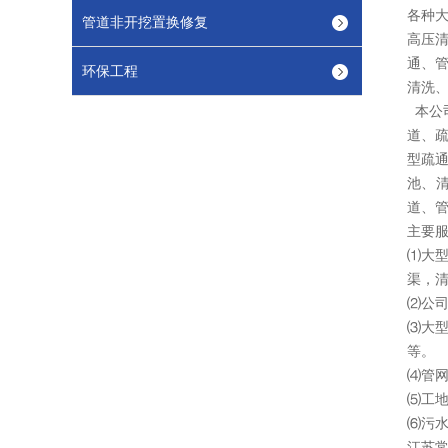
各种
管道非开挖置换修复
高压
通、
环保工程
清洗、
本公
道、
型疏
池、
道、管
主要
⑴大
渠，
⑵公
⑶大
等。
⑷管网
⑸工地
⑹污
江苏