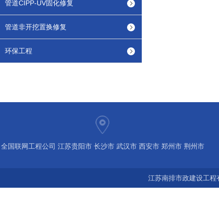
管道CIPP-UV固化修复
管道非开挖置换修复
环保工程
全国联网工程公司 江苏贵阳市 长沙市 武汉市 西安市 郑州市 荆州市
宝鸡市 南京 常州 无锡 苏州 泰州 扬州 海南 河南 湖北 河北 山东 浙
江苏南排市政建设工程有
江 广东 广西 陕西 安徽 江西 四川 上海 福建 北京 湖南 全国城市联
网24小时服务