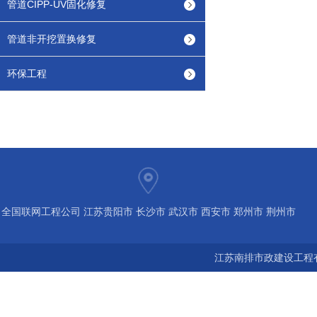
管道CIPP-UV固化修复
管道非开挖置换修复
环保工程
全国联网工程公司 江苏贵阳市 长沙市 武汉市 西安市 郑州市 荆州市
宝鸡市 南京 常州 无锡 苏州 泰州 扬州 海南 河南 湖北 河北 山东 浙
江苏南排市政建设工程有
江 广东 广西 陕西 安徽 江西 四川 上海 福建 北京 湖南 全国城市联
网24小时服务