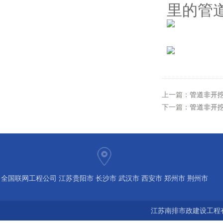
里的管
上一篇：
管道非开挖
下一篇：
管道非开
全国联网工程公司 江苏贵阳市 长沙市 武汉市 西安市 郑州市 荆州市
宝鸡市 南京 常州 无锡 苏州 泰州 扬州 海南 河南 湖北 河北 山东 浙
江苏南排市政建设工程有
江 广东 广西 陕西 安徽 江西 四川 上海 福建 北京 湖南 全国城市联