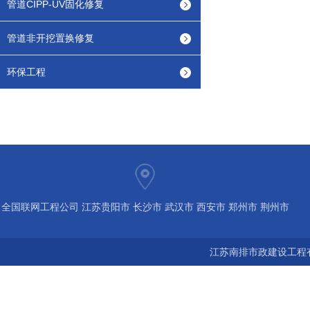
管道CIPP-UV固化修复
管道非开挖置换修复
环保工程
全国联网工程公司 江苏贵阳市 长沙市 武汉市 西安市 郑州市 荆州市
宝鸡市 南京 常州 无锡 苏州 泰州 扬州 海南 河南 湖北 河北 山东 浙
江苏南排市政建设工程有
江 广东 广西 陕西 安徽 江西 四川 上海 福建 北京 湖南 全国城市联
网24小时服务