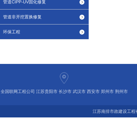
管道CIPP-UV固化修复
管道非开挖置换修复
环保工程
全国联网工程公司 江苏贵阳市 长沙市 武汉市 西安市 郑州市 荆州市
宝鸡市 南京 常州 无锡 苏州 泰州 扬州 海南 河南 湖北 河北 山东 浙
江苏南排市政建设工程有
江 广东 广西 陕西 安徽 江西 四川 上海 福建 北京 湖南 全国城市联
网24小时服务