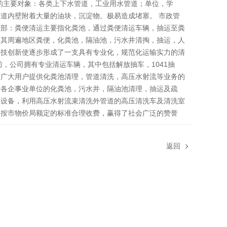
的主要对象：各类上下水管道，工业用水管道；单位，学
道内壁附着大量的油块，沉淀物。极易造成堵塞。 市政管
理部：粪便清运主要指化粪池，通过粪便清运车辆，抽运至粪
及其周遍地区粪便，化粪池，隔油池，污水井清掏，抽运，人
科技创新使逐步形成了一支具有专业化，规范化运输实力的清
前，公司拥有专业清运车辆，其中包括解放抽车，1041抽
的广大用户提供化粪池清理，管道清洗，高压水射流等业务的
等各企事业单位的化粪池，污水井，隔油池清理，抽运及疏
通设备，利用高压水射流束清洗外管道的高压清洗车及清洗室
格按市物价局额定的标准合理收费，赢得了社会广泛的赞誉
返回