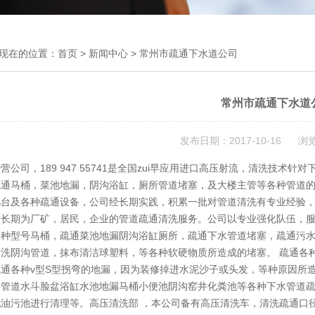
现在的位置：
首页
>
新闻中心
> 常州市疏通下水道公司
常州市疏通下水道
发布日期：2017-10-16 浏
营公司，189 947 55741是全国zui早应用进口高压射流，清洗技
疏通马桶，菜池地漏，阴沟浴缸，厕所管道堵塞，及大楼主管等各种管道
几台及各种疏通设备，公司经长期实践，积累一批对管道清洗有专业经验
，长期为厂矿，居民，企业的管道疏通清洗服务。公司以专业强化队伍，服
各种型号马桶，疏通菜池地漏阴沟浴缸厕所，疏通下水管道堵塞，疏通污
清洗阴沟管道，抹布清洁球塑料，等各种软硬物质所造成的堵塞。 疏通各
疏通各种v型S型拐弯的地漏，因为装修掉进水泥沙子或头发，等种原因所
类管道水斗脸盆浴缸水池地漏马桶小便池阴沟窑井化粪池等各种下水管道
油污池进行清理等。高压清洗部 ，本公司备有高压清洗车，清洗疏通口径100