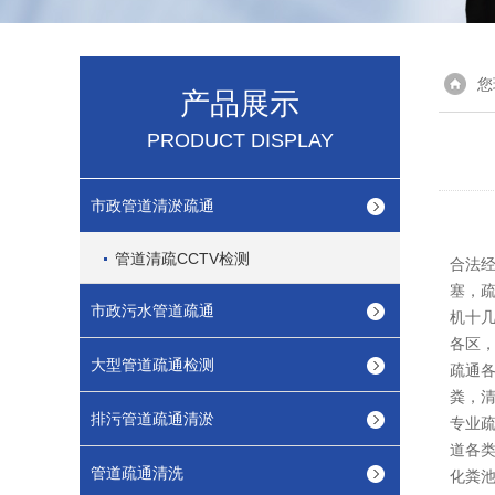
您
产品展示
PRODUCT DISPLAY
市政管道清淤疏通
管道清疏CCTV检测
合法经
塞，
市政污水管道疏通
机十
各区
大型管道疏通检测
疏通
粪，
排污管道疏通清淤
专业
道各
管道疏通清洗
化粪池