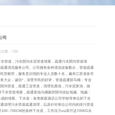
公司
览次数：788
术针对下水管道，污水阴沟水泥管道堵塞，疏通污水阴沟管道堵
的疏通清洗服务公司。公司拥有各种清洗设备数台，管道疏通
，吃苦耐劳，服务意识强的专业人员数十名，遍布江苏省各市
务大众，诚信*，深受市民的好评，管道疏通部马桶：专业
水阴沟管道，疏通工业管道，清理化粪池，污水泥浆池，抽
种下水管道堵塞，疏通菜池马桶厕所阴沟浴缸地漏、地漏：
造成的堵塞。下水道：各类家庭酒店公司学校等单位的下水
疏通清理污水管道疏通清理，以及针对单位公司内的排污管道
--700CM的各种下水道，工作压力zui高可达700KG水