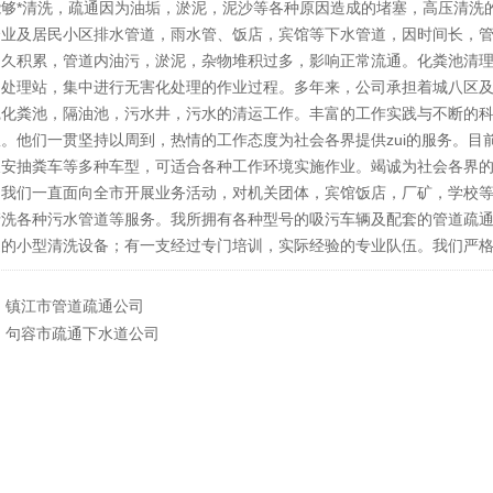
能够*清洗，疏通因为油垢，淤泥，泥沙等各种原因造成的堵塞，高压清洗
企业及居民小区排水管道，雨水管、饭店，宾馆等下水管道，因时间长，管
日久积累，管道内油污，淤泥，杂物堆积过多，影响正常流通。化粪池清
纳处理站，集中进行无害化处理的作业过程。多年来，公司承担着城八区
挖化粪池，隔油池，污水井，污水的清运工作。丰富的工作实践与不断的
。他们一贯坚持以周到，热情的工作态度为社会各界提供zui的服务。目
长安抽粪车等多种车型，可适合各种工作环境实施作业。竭诚为社会各界
。我们一直面向全市开展业务活动，对机关团体，宾馆饭店，厂矿，学校
清洗各种污水管道等服务。我所拥有各种型号的吸污车辆及配套的管道疏
道的小型清洗设备；有一支经过专门培训，实际经验的专业队伍。我们严
：
镇江市管道疏通公司
：
句容市疏通下水道公司