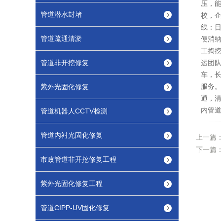
压，
管道潜水封堵
校，
线：
管道疏通清淤
便消
工掏
管道非开挖修复
运团队
车，
服务
紫外光固化修复
通，
内管
管道机器人CCTV检测
管道内衬光固化修复
上一篇
下一篇
市政管道非开挖修复工程
紫外光固化修复工程
管道CIPP-UV固化修复