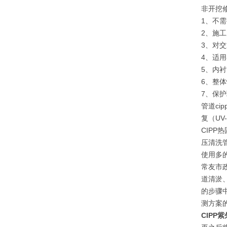
非开挖
1、不
2、施
3、对
4、适
5、内
6、整
7、保
管道c
复（UV
CIP
压清洗
使用多的
常友市
道清淤
的步骤
测方案
CIPP