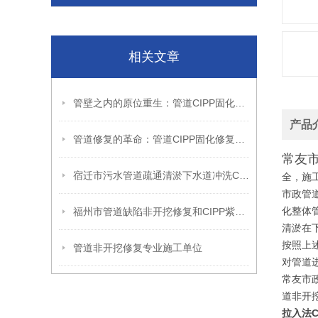
相关文章
管壁之内的原位重生：管道CIPP固化修复的翻转逻辑与结构延续性
产品
管道修复的革命：管道CIPP固化修复技术，守护城市地下血脉的微创卫士
常友市政
宿迁市污水管道疏通清淤下水道冲洗CCTV检测
全，施
市政管道
化整体
福州市管道缺陷非开挖修复和CIPP紫外光固化修复
清淤在
按照上
管道非开挖修复专业施工单位
对管道
常友市
道非开
拉入法