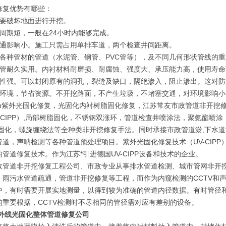
修复优势有哪些：
需要破坏地面进行开挖。
工周期短，一般在24小时内能够完成。
交通影响小。施工只需占用单排车道，两个检查井间距离。
用各种管材的管道（水泥管、钢管、PVC管等），及不同几何形状管线的
衬管耐久实用。内衬材料耐磨损、耐腐蚀、强度大、承压能力高，使用寿命
体性强。可以封闭原有的洞孔，裂缝及缺口，隔绝渗入，阻止渗出。这对
护环境，节省资源。不开挖路面，不产生垃圾，不堵塞交通，对环境影响小
ipp紫外光固化修复，光固化内衬树脂固化修复，江苏常友市政管道非开
-CIPP）,局部树脂固化，不锈钢双涨环，管道检查井喷涂法，聚氨酯喷涂
P热固化，螺旋缠绕法等全种类非开挖修复手法。同时承接市政管道淤,下水
管道，声呐检测等各种管道预处理项目。紫外光固化修复技术（UV-CIP
管道修复技术。作为江苏*引进德国UV-CIPP设备和技术的企业。
政管道非开挖修复工程公司、市政专业从事排水管道检测、城市管网非开
、雨污水管道疏通，管道非开挖修复等工程，而作为内窥检测的CCTV和
中，有时需要开展实地测量，以得到较为准确的管道内径数据。有时管径
的重要根据，CCTV检测时不尽相同的管径需对应有差别的设备。
紫外线光固化整体管道修复公司