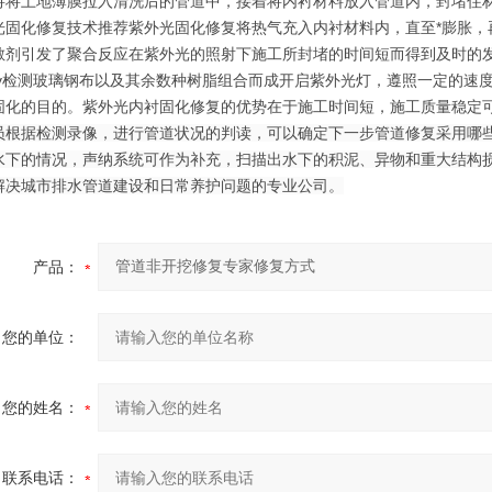
将将土地薄膜拉入清洗后的管道中，接着将内衬材料放入管道内，封堵住
光固化修复技术推荐紫外光固化修复将热气充入内衬材料内，直至*膨胀，
敏剂引发了聚合反应在紫外光的照射下施工所封堵的时间短而得到及时的
ctv检测玻璃钢布以及其余数种树脂组合而成开启紫外光灯，遵照一定的
固化的目的。紫外光内衬固化修复的优势在于施工时间短，施工质量稳定
员根据检测录像，进行管道状况的判读，可以确定下一步管道修复采用哪些
水下的情况，声纳系统可作为补充，扫描出水下的积泥、异物和重大结构损
解决城市排水管道建设和日常养护问题的专业公司。
产品：
您的单位：
您的姓名：
联系电话：