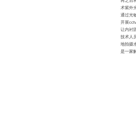
再之后
术紫外
通过光
开展c
让内衬
技术人
地拍摄
是一家