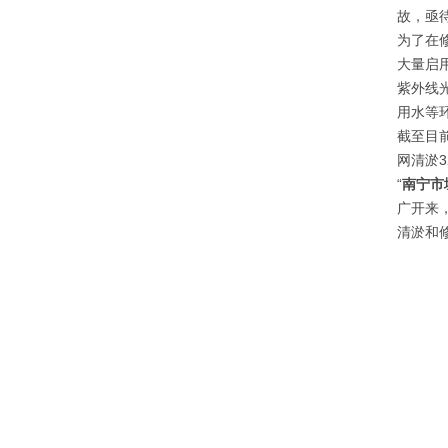
故，亟
为了在
大量启
紫外线
用水等
截至目前
网清淤3
“
南宁市
广开来
清淤和