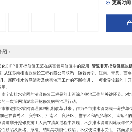
更新时间
介绍：
固化CIPP非开挖修复工艺在病害管网修复中的应用
管道非开挖修复整改破
谭 从江苏南排市政建设工程有限公司获悉，随着兴宁、江南、青秀、西乡
个县。新区排水管网清淤及病害治理工作的不断推进，一项业界较新的非开挖
应用。
，南宁市排水管网的清淤修复工程是前山河综合整治工作的关键环节。对
大的一次管网清淤非开挖修复病害治理行动。
全市推进排水管网管理体制机制改革以来，作为全市排水管网统一养护单位
 目前已在青秀区、兴宁区、江南区、良庆区、邕宁区和西乡塘区、武鸣区的
政管道非开挖修复施工人员在清淤过程中发现，不少排水管道因建设年代
构性缺陷及淤堵、浮渣、结垢等功能性缺陷，不仅使得排水受阻、路面渗