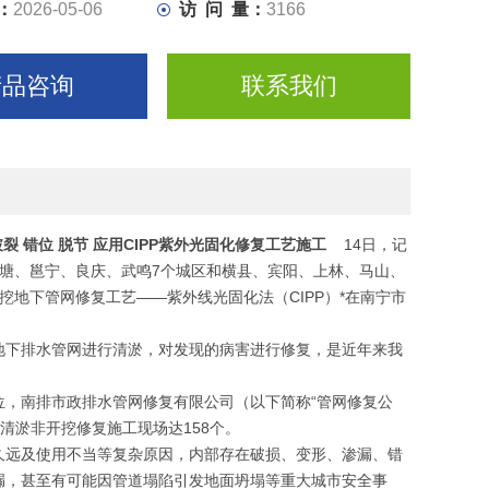
：
2026-05-06
访 问 量：
3166
产品咨询
联系我们
裂 错位 脱节 应用CIPP紫外光固化修复工艺施工
14日，记
塘、邕宁、良庆、武鸣7个城区和横县、宾阳、上林、马山、
地下管网修复工艺——紫外线光固化法（CIPP）*在南宁市
地下排水管网进行清淤，对发现的病害进行修复，是近年来我
，南排市政排水管网修复有限公司（以下简称“管网修复公
清淤非开挖修复施工现场达158个。
久远及使用不当等复杂原因，内部存在破损、变形、渗漏、错
漏，甚至有可能因管道塌陷引发地面坍塌等重大城市安全事