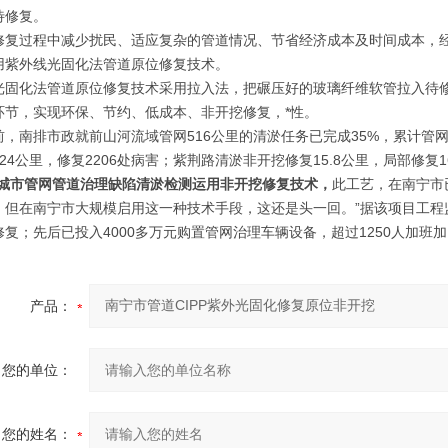
待修复。
修复过程中减少扰民、适应复杂的管道情况、节省经济成本及时间成本，
用紫外线光固化法管道原位修复技术。
光固化法管道原位修复技术采用拉入法，把碾压好的玻璃纤维软管拉入待
环节，实现环保、节约、低成本、非开挖修复，*性。
，南排市政就前山河流域管网516公里的清淤任务已完成35%，累计管网清淤2
24公里，修复2206处病害；紫荆路清淤非开挖修复15.8公里，局部修复16
城市管网管道治理缺陷清淤检测运用非开挖修复技术，
此工艺，在南宁市
，但在南宁市大规模启用这一种技术手段，这还是头一回。”据该项目工程
修复；先后已投入4000多万元购置管网治理车辆设备，超过1250人加班
产品：
您的单位：
您的姓名：