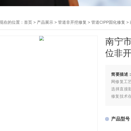
现在的位置：
首页
>
产品展示
>
管道非开挖修复
>
管道CIPP固化修复
>
南宁市
位非
简要描述
网修复工
选择直接
修复技术
修复技术
具有明显
借鉴作用
产品型号