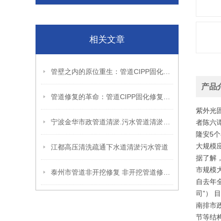
相关文章
管壁之内的原位重生：管道CIPP固化修复的翻转逻辑与结构延续性
产品
管道修复的革命：管道CIPP固化修复技术，守护城市地下血脉的微创卫士
紫外光
宁波金华市政管道清淤.污水管道清淤CCTV检测修复.
者陈六
隆安5
大规模
江都高压清洗疏通下水道清淤污水管道
据了解
市规模
泰州市管道非开挖修复 非开挖管道修复清淤检测
自去年
司”）
南排市
节等结