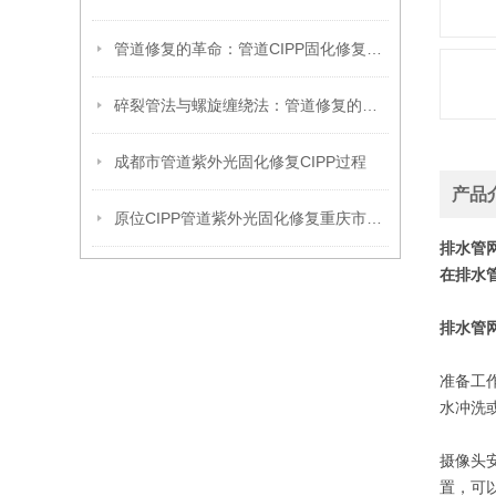
管道修复的革命：管道CIPP固化修复技术，守护城市地下血脉的微创卫士
碎裂管法与螺旋缠绕法：管道修复的两大“黑科技”
成都市管道紫外光固化修复CIPP过程
产品
原位CIPP管道紫外光固化修复重庆市施工现场
排水管网
在排水
排水管
准备工
水冲洗
摄像头
置，可