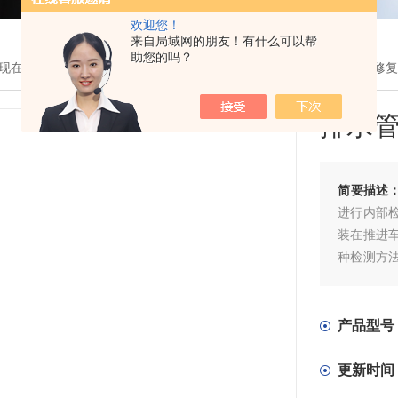
欢迎您！
来自局域网的朋友！有什么可以帮
助您的吗？
现在的位置：
首页
>
产品展示
>
管道机器人CCTV检测
>
管道非开挖修复
排水管
简要描述
进行内部
装在推进
种检测方
漏、堵塞
排水管网C
产品型号
准备工作
更新时间
CCTV检