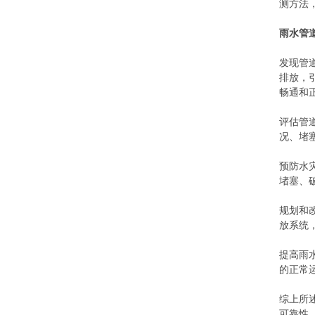
测方法
雨水管
发现管
排放，
畅通和
评估管
况、堵
预防水
堵塞、
规划和
放系统
提高雨
的正常
综上所
可靠性