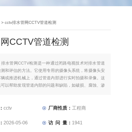
> cctv排水管网CCTV管道检测
网CCTV管道检测
：
排水管网CCTV检测是一种通过闭路电视技术对排水管道
检测和评估的方法。它使用专用的摄像头系统，将摄像头安
车辆或推进机械上，通过管道内部进行实时拍摄和录像。这
法可以帮助发现管道内部的问题和缺陷，如破损、腐蚀、渗
等，并提供详细的管道状况信息。
CTV检测的主要步骤包括：
：
cctv
厂商性质：
工程商
：清理管道，确保管道内没有大块物质和堵塞物。准备
：
2026-05-06
访 问 量：
1941
测设备，包括摄像头、