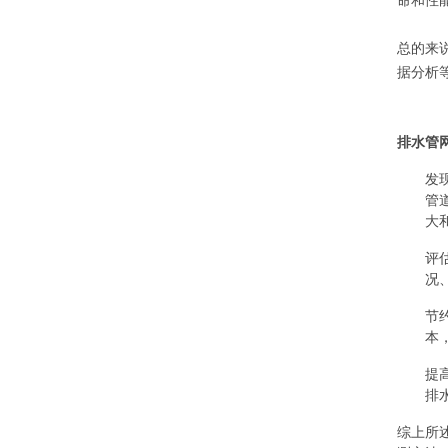
命和性
总的来
据分析
排水管
发
管
大
评
况
节
本
提
排
综上所