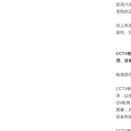
提高污
系统的
综上所
靠性。
CCTV检
理、设
检测原
CCT
录，以
QV检
图像，
设备和
CCT