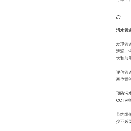
污水管
发现管
泄漏、
大和加
评估管
塞位置
预防污
CCT
节约维
少不必