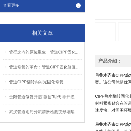
查看更多
相关文章
管壁之内的原位重生：管道CIPP固化修复的翻转逻辑与结构延续性
产品介绍：
管道修复的革命：管道CIPP固化修复技术，守护城市地下血脉的微创卫士
乌鲁木齐市CIPP
管道CIPP翻转内衬光固化修复
案。该公司凭借优
CIPP热水翻转固
贵阳管道修复开启“微创”时代 非开挖紫外光固化原位修复（UV-CIPP
材料紧密贴合在管
速度快、对周围环
武汉管道雨污分流清淤检测变形塌陷置换非开挖CIPP紫外光固化修复
乌鲁木齐市CIPP