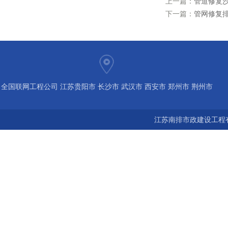
上一篇：
管道修复沙
下一篇：
管网修复
全国联网工程公司 江苏贵阳市 长沙市 武汉市 西安市 郑州市 荆州市
宝鸡市 南京 常州 无锡 苏州 泰州 扬州 海南 河南 湖北 河北 山东 浙
江苏南排市政建设工程有
江 广东 广西 陕西 安徽 江西 四川 上海 福建 北京 湖南 全国城市联
网24小时服务