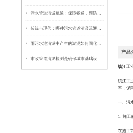
污水管道清淤疏通：保障畅通，预防内涝
传统与现代：哪种污水管道清淤疏通方法更有效？
雨污水池清淤中产生的淤泥如何固化压榨？
产品
市政管道清淤检测是确保城市基础设施畅通无阻的重要工作
镇江工
镇江工
率，保
一、污
1. 施
在施工