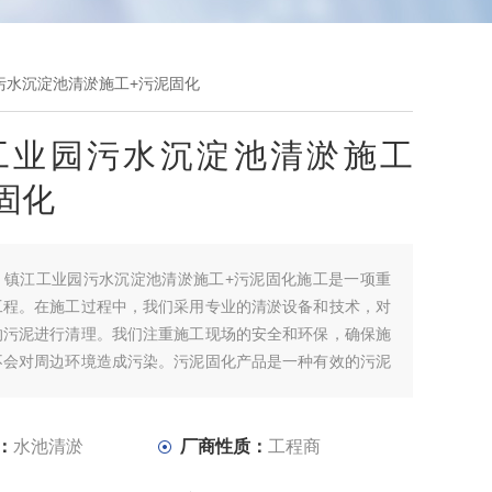
污水沉淀池清淤施工+污泥固化
工业园污水沉淀池清淤施工
固化
：
镇江工业园污水沉淀池清淤施工+污泥固化施工是一项重
工程。在施工过程中，我们采用专业的清淤设备和技术，对
的污泥进行清理。我们注重施工现场的安全和环保，确保施
不会对周边环境造成污染。污泥固化产品是一种有效的污泥
，通过将污泥与固化剂混合反应，使污泥固化成块，便于后
利用。这种处理方式不仅可以减少污泥的体积，还可以降低
水率，使其更加易于运输和处理。
：
水池清淤
厂商性质：
工程商