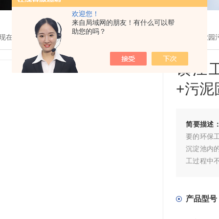
欢迎您！
来自局域网的朋友！有什么可以帮
助您的吗？
现在的位置：
首页
>
产品展示
>
环保工程
>
清淤
> 水池清淤镇江工业园
镇江
+污泥
简要描述
要的环保
沉淀池内
工过程中
处理方式
续处理和
污泥的含
产品型号