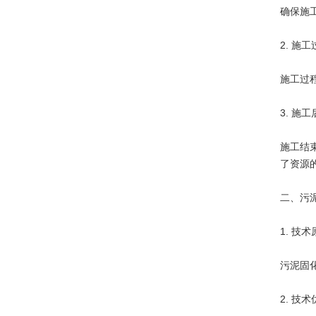
确保施
2. 施
施工过
3. 施
施工结
了资源
二、污
1. 技
污泥固
2. 技