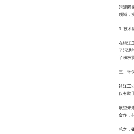
污泥固
领域，
3. 技
在镇江
了污泥
了积极
三、环
镇江工
仅有助
展望未
合作，
总之，