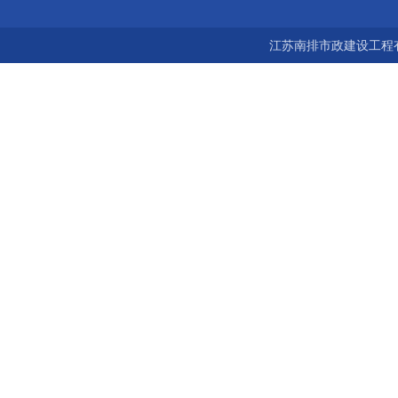
宝鸡市 南京 常州 无锡 苏州 泰州 扬州 海南 河南 湖北 河北 山东 浙
江苏南排市政建设工程有
江 广东 广西 陕西 安徽 江西 四川 上海 福建 北京 湖南 全国城市联
网24小时服务