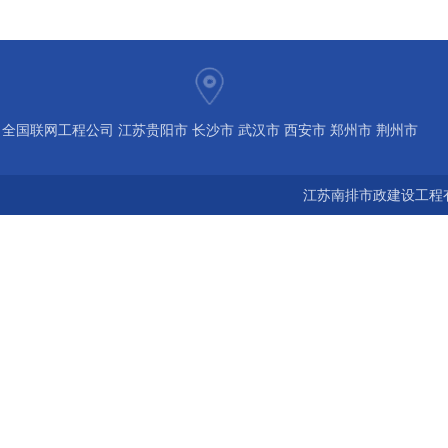
全国联网工程公司 江苏贵阳市 长沙市 武汉市 西安市 郑州市 荆州市
宝鸡市 南京 常州 无锡 苏州 泰州 扬州 海南 河南 湖北 河北 山东 浙
江苏南排市政建设工程有
江 广东 广西 陕西 安徽 江西 四川 上海 福建 北京 湖南 全国城市联
网24小时服务