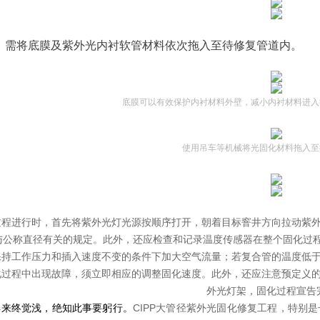
，需将底膜及紫外光内衬软管材料依次拖入至待修复管道内。
底膜可以有效保护内衬材料外壁，减小内衬材料进入
使用吊车等机械将光固化材料拖入至
过程进行时，首先将紫外光灯光源按顺序打开，朝着目标窨井方向拉动紫
与公称直径有关的规定。此外，还应检查和记录温度传感器在整个固化过程
持工作压力和插入速度不变的条件下加大空气流量；若复合管的温度低于80
化过程中出现故障，须立即相应的调整固化速度。此外，还应注意预定义
外光灯架，固化过程宣告
得来终觉浅，绝知此事要躬行。
CIPP大管径紫外光固化修复工程，特别