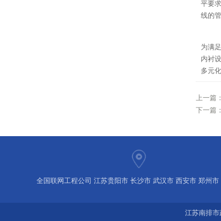
平要
线的
为满足
内衬
多元
上一篇
下一篇
全国联网工程公司 江苏贵阳市 长沙市 武汉市 西安市 郑州市
宝鸡市 南京 常州 无锡 苏州 泰州 扬州 海南 河南 湖北 河北 
江苏南排市
江 广东 广西 陕西 安徽 江西 四川 上海 福建 北京 湖南 全