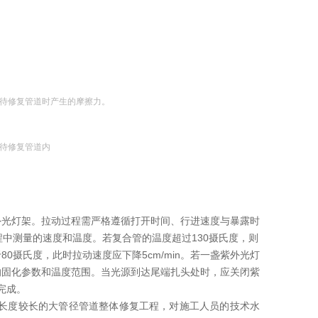
待修复管道时产生的摩擦力。
待修复管道内
外光灯架。拉动过程需严格遵循打开时间、行进速度与暴露时
中测量的速度和温度。若复合管的温度超过130摄氏度，则
摄氏度，此时拉动速度应下降5cm/min。若一盏紫外光灯
的固化参数和温度范围。当光源到达尾端扎头处时，应关闭紫
完成。
是长度较长的大管径管道整体修复工程，对施工人员的技术水