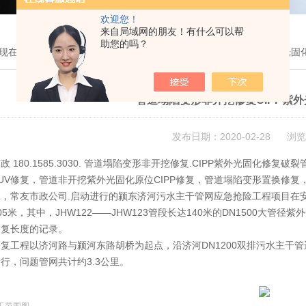
欢迎您！
来自局域网的朋友！有什么可以帮
助您的吗？
现在的位置：
首页
>
技术文章
> 管道塌陷变形非开挖修复CIPP紫外光
管道塌陷变形非开挖修复CIPP紫
发布日期：2020-02-28 浏览
政 180.1585.3030. 管道塌陷变形非开挖修复.CIPP紫外光固化
P-UV修复，管道非开挖紫外光固化原位CIPP修复，管道塌陷变形置换修复
久，常友市政公司.启动进行的颍东济河污水主干管网应急抢险工程项目在
05米，其中，JHW122——JHW123管段长达140米的DN1500大管
修复长度的记录。
复工程以济河路与颍河东路胡桥为起点，沿济河DN1200双排污水主干管
行，问题管网共计约3.3公里。
工范围图