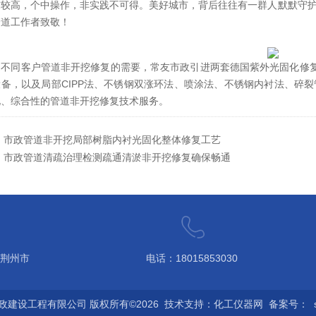
求较高，个中操作，非实践不可得。美好城市，背后往往有一群人默默守
管道工作者致敬！
不同客户管道非开挖修复的需要，常友市政引进两套德国紫外光固化修复设备
设备，以及局部CIPP法、不锈钢双涨环法、喷涂法、不锈钢内衬法、碎
化、综合性的管道非开挖修复技术服务。
：
市政管道非开挖局部树脂内衬光固化整体修复工艺
：
市政管道清疏治理检测疏通清淤非开挖修复确保畅通
 荆州市
电话：18015853030
山东 浙
政建设工程有限公司 版权所有©2026 技术支持：
化工仪器网
备案号：
国城市联