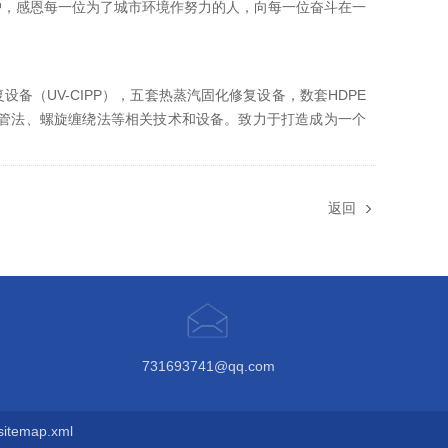
护，感恩每一位为了城市环境作努力的人，向每一位奋斗在一
（UV-CIPP），五套热蒸汽固化修复设备，数套HDPE
裂管法、螺旋缠绕法等相关技术和设备。致力于打造成为一个
返回
731693741@qq.com
sitemap.xml