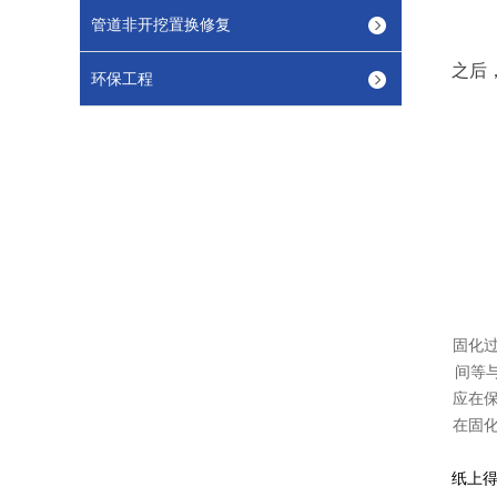
管道非开挖置换修复
之后
环保工程
固化
间等
应在保
在固
纸上