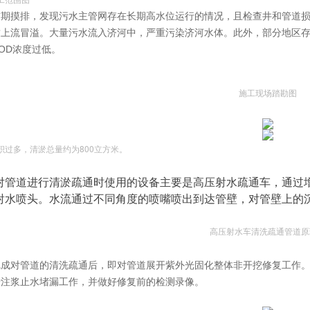
前期摸排，发现污水主管网存在长期高水位运行的情况，且检查井和管道
致上流冒溢。大量污水流入济河中，严重污染济河水体。此外，部分地区
OD浓度过低。
施工现场踏勘图
积过多，清淤总量约为800立方米。
对管道进行清淤疏通时使用的设备主要是高压射水疏通车，通过
射水喷头。水流通过不同角度的喷嘴喷出到达管壁，对管壁上的
高压射水车清洗疏通管道原
完成对管道的清洗疏通后，即对管道展开紫外光固化整体非开挖修复工作
行注浆止水堵漏工作，并做好修复前的检测录像。