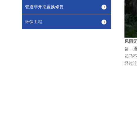
管道非开挖置换修复
环保工程
风雨
备，通
员马不
经过