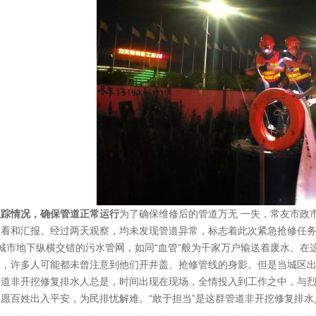
跟踪情况，确保管道正常运行
为了确保维修后的管道万无 一失，常友市政
查看和汇报。经过两天观察，均未发现管道异常，标志着此次紧急抢修任务
城市地下纵横交错的污水管网，如同“血管”般为千家万户输送着废水。在
通，许多人可能都未曾注意到他们开井盖、抢修管线的身影。但是当城区
管道非开挖修复排水人总是，时间出现在现场，全情投入到工作之中，与
愿百姓出入平安，为民排忧解难。“敢于担当”是这群管道非开挖修复排水