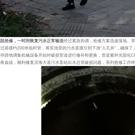
无阻抢修，一时间恢复污水正常输送
经过紧急协调，抢修方案迅速落地。常友市
过搭接约200米临时管，将泵池里的污水直接引到下游“人孔井”，确保
停蹄地调集机械设备开始对破损管道进行修补和更换，管道紫外光固化CI
连夜奋战，顺利修复滨海大道污水泵站出水总管破损问题，系列抢修工作终