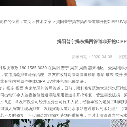
现在的位置：
首页
>
技术文章
> 揭阳普宁揭东揭西管道非开挖CIPP-U
揭阳普宁揭东揭西管道非开挖CIPP
发布日期：2020-04-08 浏览
月常友市政 180.1585.3030.在揭阳.普宁.揭东.揭西.惠来地区，
，管道清疏排查环保治理，常友市政针对管网管道缺陷.塌陷.破裂.裂开.
非开挖内衬原位整体CIPP-UV紫外光固化修复法，
普宁.揭东.揭西.惠来地区的管网管道，日前，顺利修复滨海大道污水泵
公司出动56余人连夜抢修管道塌陷采用管道非开挖修复，管道突发破损，
日上午8点，常友市政公司经开区分公司施工人员，经验丰富的老员工时间
组织人员前往现场排查，发现滨海大道污水泵站连通东片污水处理厂（DN
，若不及时修复，不仅周边农作物将受到严重损失，同时上游管道内的污