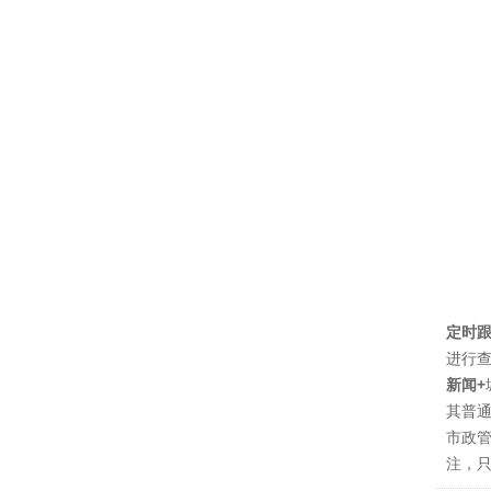
定时
进行
新闻+
其普
市政
注，只