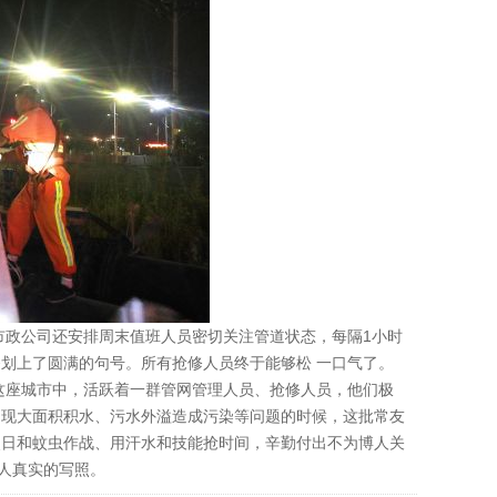
市政公司还安排周末值班人员密切关注管道状态，每隔1小时
划上了圆满的句号。所有抢修人员终于能够松 一口气了。
这座城市中，活跃着一群管网管理人员、抢修人员，他们极
出现大面积积水、污水外溢造成污染等问题的时候，这批常友
烈日和蚊虫作战、用汗水和技能抢时间，辛勤付出不为博人关
人真实的写照。