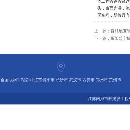
本工程管道管径达
头，表面光滑，流
形空间，新管具有
上一篇：
晋城地区管
下一篇：
揭阳普宁揭
全国联网工程公司 江苏贵阳市 长沙市 武汉市 西安市 郑州市 荆州市
宝鸡市 南京 常州 无锡 苏州 泰州 扬州 海南 河南 湖北 河北 山东 浙
江苏南排市政建设工程有
江 广东 广西 陕西 安徽 江西 四川 上海 福建 北京 湖南 全国城市联
网24小时服务