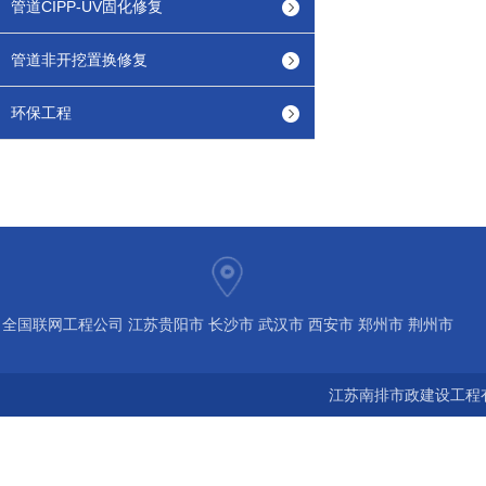
管道CIPP-UV固化修复
管道非开挖置换修复
环保工程
全国联网工程公司 江苏贵阳市 长沙市 武汉市 西安市 郑州市 荆州市
宝鸡市 南京 常州 无锡 苏州 泰州 扬州 海南 河南 湖北 河北 山东 浙
江苏南排市政建设工程有
江 广东 广西 陕西 安徽 江西 四川 上海 福建 北京 湖南 全国城市联
网24小时服务