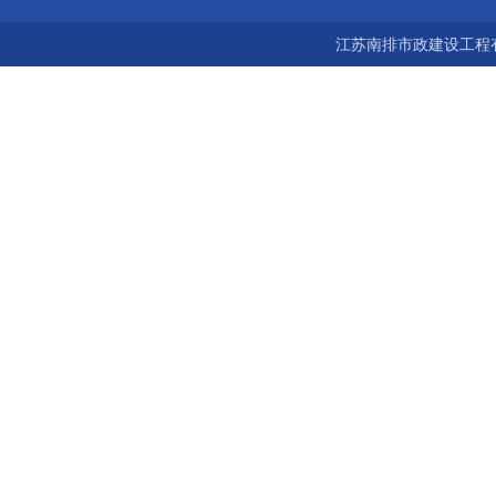
宝鸡市 南京 常州 无锡 苏州 泰州 扬州 海南 河南 湖北 河北 山东 浙
江苏南排市政建设工程有
江 广东 广西 陕西 安徽 江西 四川 上海 福建 北京 湖南 全国城市联
网24小时服务