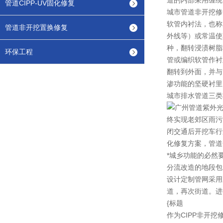
道的内部采用缠绕
管道CIPP-UV固化修复
城市管道非开挖修
软管内衬法，也称
管道非开挖置换修复
外线等）或常温使
种，翻转浸渍树脂
环保工程
管或编织软管作衬
翻转到外面，并与
渗功能的坚硬衬里
城市排水管道三类
终实现老郊区雨污
闭交通后开挖车行
化修复方案，管道
*城乡功能的必然
分流改造的地段包
设计定制管网采用
道，再次街道。进
{标题
作为CIPP非开