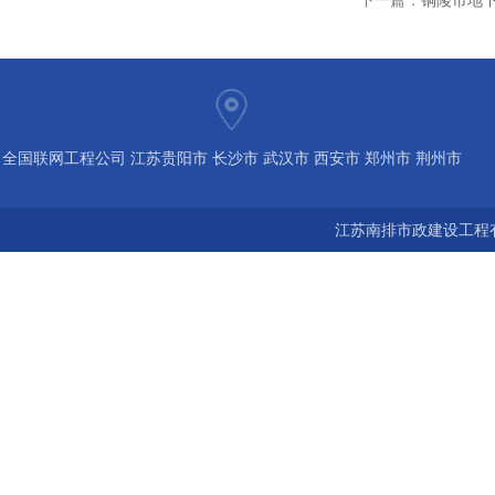
下一篇：
铜陵市地下
全国联网工程公司 江苏贵阳市 长沙市 武汉市 西安市 郑州市 荆州市
宝鸡市 南京 常州 无锡 苏州 泰州 扬州 海南 河南 湖北 河北 山东 浙
江苏南排市政建设工程有
江 广东 广西 陕西 安徽 江西 四川 上海 福建 北京 湖南 全国城市联
网24小时服务