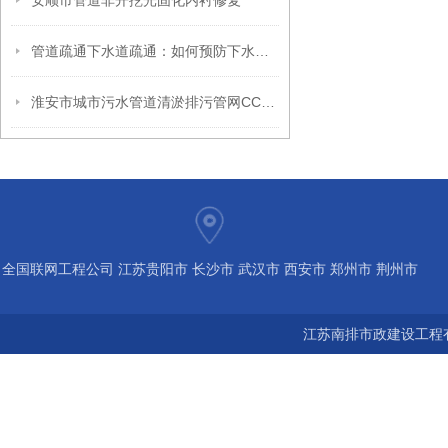
安顺市管道非开挖光固化内衬修复
管道疏通下水道疏通：如何预防下水道堵塞问题?
淮安市城市污水管道清淤排污管网CCTV检测
全国联网工程公司 江苏贵阳市 长沙市 武汉市 西安市 郑州市 荆州市
宝鸡市 南京 常州 无锡 苏州 泰州 扬州 海南 河南 湖北 河北 山东 浙
江苏南排市政建设工程有
江 广东 广西 陕西 安徽 江西 四川 上海 福建 北京 湖南 全国城市联
网24小时服务