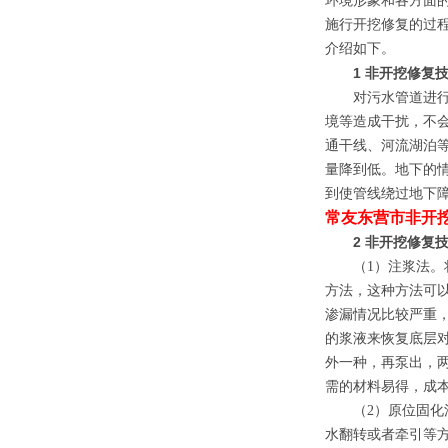
环境形象和各方面的
施行开挖修复的过程
介绍如下。
1 非开挖修复
对污水管道进行开
境等造成干扰，不
通干线、河流湖泊
量降到低。地下的
到使管线绕过地下
常友东营市非开挖
2 非开挖修复
（1）注浆法。将
方法，这种方法可
渗漏情况比较严重
的浆液来恢复底层
外一种，再泵出，
需的材料易得，成
（2）原位固化法
水翻转或者牵引等