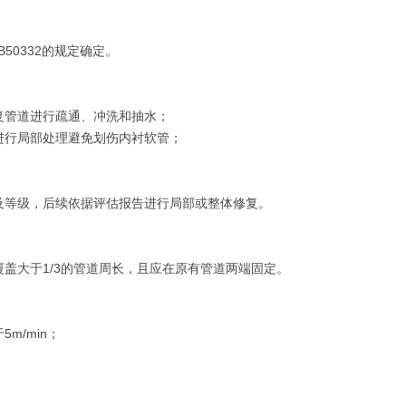
50332的规定确定。
复管道进行疏通、冲洗和抽水；
进行局部处理避免划伤内衬软管；
及等级，后续依据评估报告进行局部或整体修复。
盖大于1/3的管道周长，且应在原有管道两端固定。
m/min；