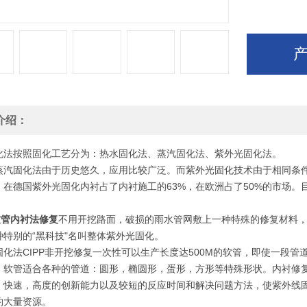
介绍：
化法按照固化工艺分为：热水固化法、蒸汽固化法、紫外光固化法。
蒸汽固化法由于历史悠久，应用比较广泛。而紫外光固化技术由于相同条
，在德国紫外光固化内衬占了内衬施工的63%，在欧洲占了50%的市场
软管内衬法修复
不用开挖路面，破损的雨水管网敷上一种特殊的修复材料
种特别的“黑科技"名叫整体紫外光固化。
固化法CIPP非开挖修复一次性可以生产长度达500M的软管，即使一段管
。软管适合各种的管道：圆形，椭圆形，蛋形，方形等特殊形状。内衬修复范围：
，快速，高度的创新能力以及较短的反应时间和解决问题方法，使紫外线固
约大量资源。