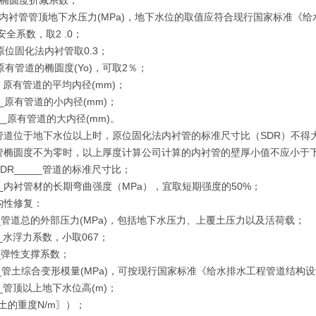
__椭圆度折减系数；
__内衬管管顶地下水压力(MPa)，地下水位的取值应符合现行国家标准《给
_安全系数，取2 .0；
__原位固化法内衬管取0.3；
__原有管道的椭圆度(Yo)，可取2％；
__ 原有管道的平均内径(mm)；
___原有管道的小内径(mm)；
___原有管道的大内径(mm)。
管道位于地下水位以上时，原位固化法内衬管的标准尺寸比（SDR）不得大
管椭圆度不为零时，以上厚度计算公司计算的内衬管的壁厚小值不应小于
DR_____管道的标准尺寸比；
___内衬管材的长期弯曲强度（MPa），宜取短期强度的50%；
构性修复：
___管道总的外部压力(MPa)，包括地下水压力、上覆土压力以及活荷载；
__水浮力系数，小取067；
___弹性支撑系数；
___管土综合变形模量(MPa)，可按现行国家标准《给水排水工程管道结构设
__管顶以上地下水位高(m)；
__土的重度N/m〗）；