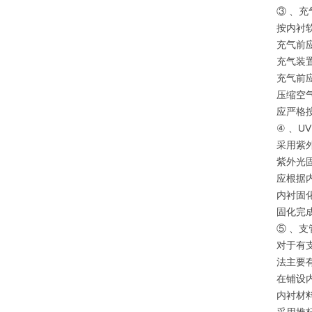
③ 、
按内衬
充气前
充气装
充气前
压缩空
应严格
④ 、U
采用紫
紫外光
应根据
内衬固
固化完
⑤ 、支
对于有
法主要
在铺设
内衬材