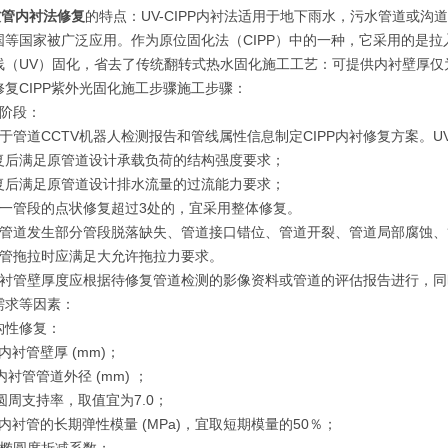
软管内衬法修复
的特点：UV-CIPP内衬法适用于地下雨水，污水管道或
国等国家被广泛应用。作为原位固化法（CIPP）中的一种，它采用的是
线（UV）固化，省去了传统翻转式热水固化施工工艺：可提供内衬壁厚仅为
修复CIPP紫外光固化施工步骤施工步骤：
计阶段：
于管道CCTV机器人检测报告和管线属性信息制定CIPP内衬修复方案。U
复后满足原管道设计承载负荷的结构强度要求；
复后满足原管道设计排水流量的过流能力要求；
同一管段的点状修复超过3处的，宜采用整体修复。
当管道发生部分管段脱落缺失、管道接口错位、管道开裂、管道局部腐蚀
软管拖拉时应满足大允许拖拉力要求。
内衬管壁厚度应根据待修复管道检测的影像资料或管道的评估报告进行，
需求等因素：
构性修复：
_内衬管壁厚 (mm)；
_内衬管管道外径 (mm) ；
__圆周支持率，取值宜为7.0；
__内衬管的长期弹性模量 (MPa)，宜取短期模量的50％；