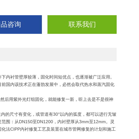
产品咨询
联系我们
件下内衬管壁厚较薄，固化时间短优点，也逐渐被广泛应用。
。目前国内该技术正在蓬勃发展中，必然会取代热水和蒸汽固化
，然后用紫外光灯组固化，就能修复一新，听上去是不是很神
道内的尺寸有变化，或管道有30°以内的弧度，都可以进行无皱
从DN150至DN1200，内衬壁厚从3mm至12mm。灵
化法CIPP内衬修复工艺及装置在城市管网修复的计划和施工