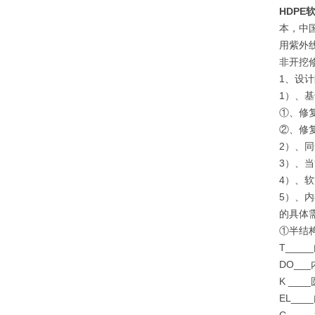
HDPE
本，中
用紫外
非开挖
1、设
1）、基
①、修
②、修
2）、
3）、
4）、
5）、
的具体
①半结
T____
DO__
K __
EL__