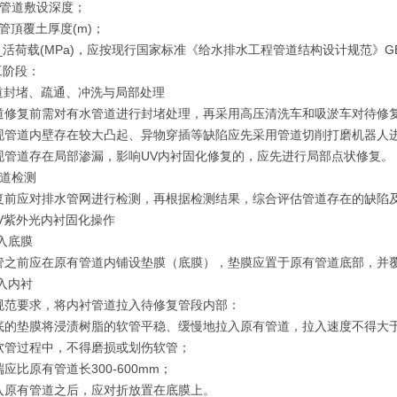
__管道敷设深度；
__管頂覆土厚度(m)；
__活荷载(MPa)，应按现行国家标准《给水排水工程管道结构设计规范》GB
工阶段：
管道封堵、疏通、冲洗与局部处理
道修复前需对有水管道进行封堵处理，再采用高压清洗车和吸淤车对待修
现管道内壁存在较大凸起、异物穿插等缺陷应先采用管道切削打磨机器人
现管道存在局部渗漏，影响UV内衬固化修复的，应先进行局部点状修复。
管道检测
复前应对排水管网进行检测，再根据检测结果，综合评估管道存在的缺陷
UV紫外光内衬固化操作
入底膜
管之前应在原有管道内铺设垫膜（底膜），垫膜应置于原有管道底部，并覆
入内衬
规范要求，将内衬管道拉入待修复管段内部：
底的垫膜将浸渍树脂的软管平稳、缓慢地拉入原有管道，拉入速度不得大于5
软管过程中，不得磨损或划伤软管；
应比原有管道长300-600mm；
入原有管道之后，应对折放置在底膜上。