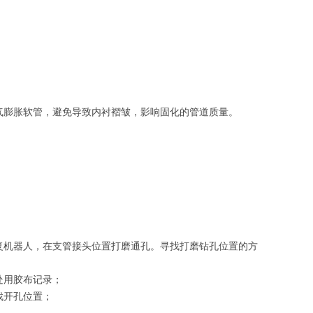
气膨胀软管，避免导致内衬褶皱，影响固化的管道质量。
复机器人，在支管接头位置打磨通孔。寻找打磨钻孔位置的方
处用胶布记录；
找开孔位置；