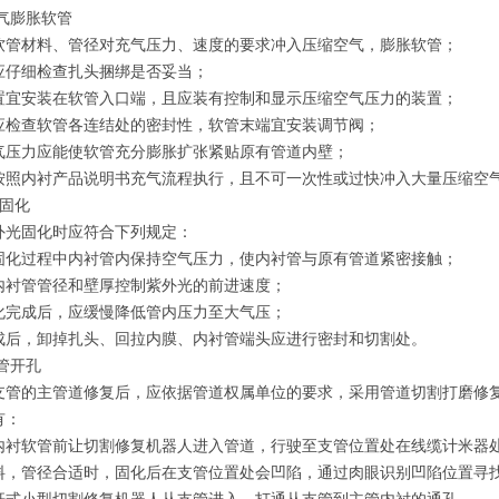
充气膨胀软管
软管材料、管径对充气压力、速度的要求冲入压缩空气，膨胀软管；
应仔细检查扎头捆绑是否妥当；
置宜安装在软管入口端，且应装有控制和显示压缩空气压力的装置；
应检查软管各连结处的密封性，软管末端宜安装调节阀；
气压力应能使软管充分膨胀扩张紧贴原有管道内壁；
按照内衬产品说明书充气流程执行，且不可一次性或过快冲入大量压缩空
V固化
外光固化时应符合下列规定：
固化过程中内衬管内保持空气压力，使内衬管与原有管道紧密接触；
内衬管管径和壁厚控制紫外光的前进速度；
化完成后，应缓慢降低管内压力至大气压；
成后，卸掉扎头、回拉内膜、内衬管端头应进行密封和切割处。
管开孔
支管的主管道修复后，应依据管道权属单位的要求，采用管道切割打磨修
有：
内衬软管前让切割修复机器人进入管道，行驶至支管位置处在线缆计米器
料，管径合适时，固化后在支管位置处会凹陷，通过肉眼识别凹陷位置寻