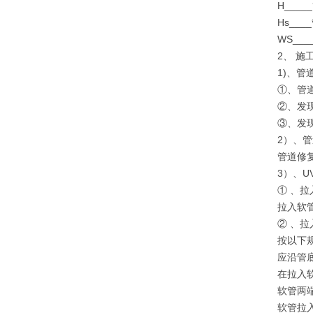
H___
Hs__
WS__
2、 施
1)、
①、管
②、发
③、发
2）、
管道修
3）、
① 、拉
拉入软
② 、拉
按以下
应沿管
在拉入
软管两端
软管拉