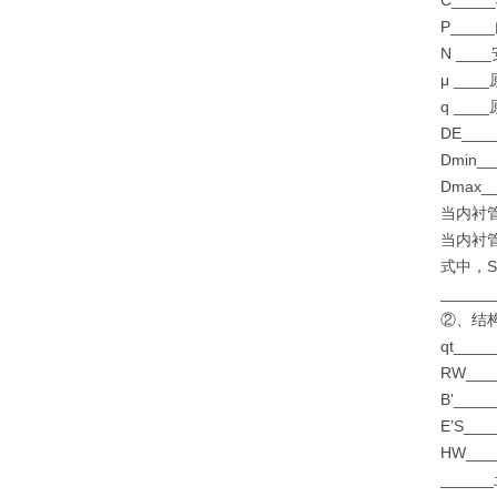
C___
P___
N ___
μ __
q __
DE__
Dmin
Dmax
当内衬
当内衬
式中，S
____
②、结
qt__
RW__
B'__
E’S_
HW__
____