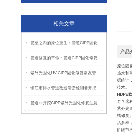
相关文章
管壁之内的原位重生：管道CIPP固化修复的翻转逻辑与结构延续性
产品
管道修复的革命：管道CIPP固化修复技术，守护城市地下血脉的微创卫士
原位固
紫外光固化UV-CIPP固化修复常友管道非开挖修复专家
热水和
据统计
技术。
镇江市排水管道改造清淤检测非开挖治理确保管道畅通
HDPE
奇？这
管道非开挖CIPP紫外光固化修复注意质量
紫外光
褶修复
活多样
阶段节