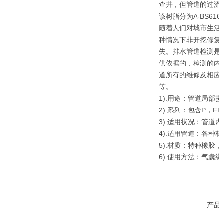
查井，但管道的过
该树脂分为A-BS
随着人们对城市生
种情况下非开挖修
失。排水管道检测
供依据的，检测的
道所有的维修及相应
等。
1).用途：管道局
2).系列：包含P，F
3).适用状况：管
4).适用管道：各种材
5).材质：特种橡
6).使用方法：气
产