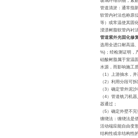
玻璃纤维织物，紧
管道清淤：通常指新
软管内衬法也称原位
等）或常温使其固
浸渍树脂软管内衬法
管道紫外光固化修
选用全进口耐高温、
%)；经检测证明，产
硅酸树脂属于室温
水源，而影响施工
（1）上游抽水，
（2）利用分段可
（3）确定管外泥
（4）管道铣刀机
器通过；
（5）确定外壁不
缠绕法：缠绕法是借
活动端应能自由变形
结构性或非结构性