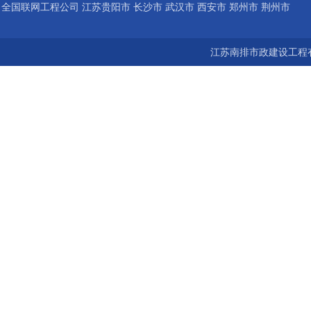
全国联网工程公司 江苏贵阳市 长沙市 武汉市 西安市 郑州市 荆州市
宝鸡市 南京 常州 无锡 苏州 泰州 扬州 海南 河南 湖北 河北 山东 浙
江苏南排市政建设工程有
江 广东 广西 陕西 安徽 江西 四川 上海 福建 北京 湖南 全国城市联
网24小时服务