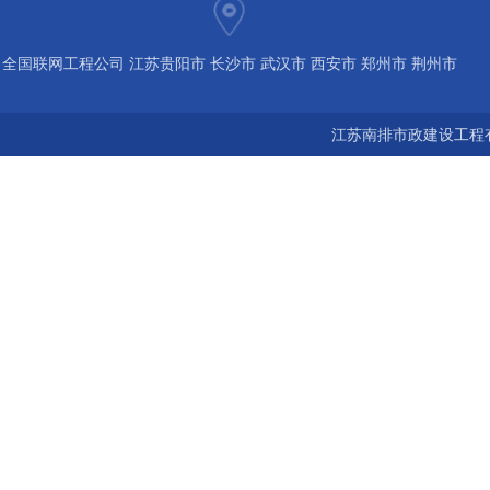
全国联网工程公司 江苏贵阳市 长沙市 武汉市 西安市 郑州市 荆州市
宝鸡市 南京 常州 无锡 苏州 泰州 扬州 海南 河南 湖北 河北 山东 浙
江苏南排市政建设工程有
江 广东 广西 陕西 安徽 江西 四川 上海 福建 北京 湖南 全国城市联
网24小时服务