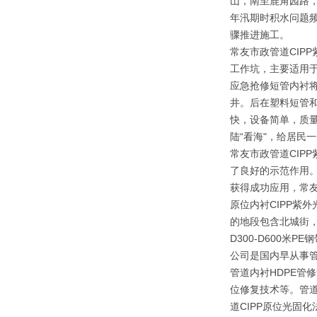
山，南至鹿角园路
年汛期时积水问题
骤推进施工。
常友市政管道CIP
工作坑，主要适用
应急抢修短管内衬
井。后在塑料短管
快，设备简单，质
陆“看海"，给居民
常友市政管道CIP
了良好的示范作用
获得成功应用，常
原位内衬CIPP紫
的地段包含北城街，
D300-D600米P
公司是国内早从事
管道内衬HDPE管
位修复技术等。管道
道CIPP原位光固