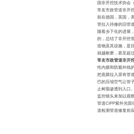
国非开挖技术协会（
常友市政管道非开挖
前在德国，英国，美
管拉入待修的旧管道
随着乡下化的进展
的，总结了非开挖
造物及其设施，是目
就越耐磨，甚至超
常友市政管道非开挖
性内膜和防紫外线
把底膜拉入原有管道
巴的压缩空气让管子
止树脂渗透到入口
监控镜头来加以观
管道CIPP紫外光
道检测管道修复前